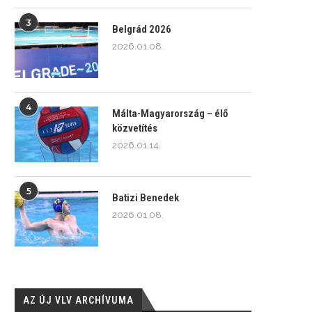
3
Belgrád 2026
2026.01.08.
4
Málta-Magyarország – élő
közvetítés
2026.01.14.
5
Batizi Benedek
2026.01.08.
AZ ÚJ VLV ARCHÍVUMA