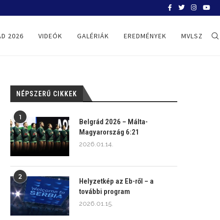
BELGRÁD 2026
D 2026
VIDEÓK
GALÉRIÁK
EREDMÉNYEK
MVLSZ
NÉPSZERŰ CIKKEK
1
Belgrád 2026 – Málta-
Magyarország 6:21
2026.01.14.
2
Helyzetkép az Eb-ről – a
további program
2026.01.15.