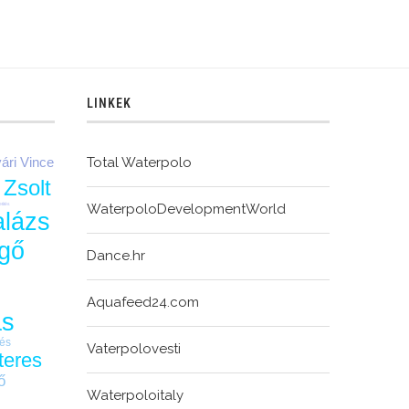
LINKEK
ári Vince
Total Waterpolo
 Zsolt
WaterpoloDevelopmentWorld
títés
alázs
gő
Dance.hr
Aquafeed24.com
ás
és
Vaterpolovesti
teres
ő
Waterpoloitaly