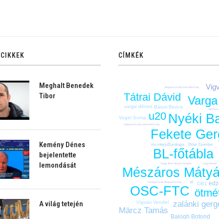
 CIKKEK
CÍMKÉK
Meghalt Benedek
Vigv
Magyarország-Horvátország
Tátrai Dávid
Tibor
Varga
varga dénes
Bátori Bence
élő közve
u20
Nyéki B
Vogel Soma
magyarország-spanyolország
Fekete Ger
Kemény Dénes
vlv-interjú
Eurokupa
Ekler Zsombor
BL-főtábla
bejelentette
lemondását
varga dániel
Nagy Ákos
Burián Gergely
Mészáros Máty
bl
edz
Görögország-Magyarország
OB1
OSC-FTC
ötmé
zalánki gerg
Vigvári Vendel
A világ tetején
Märcz Tamás
Balogh Botond