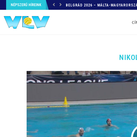
NÉPSZERŰ HÍREINK
HELYZETKÉP AZ EB-RŐL – A TOVÁBBI
CÍ
NIKO