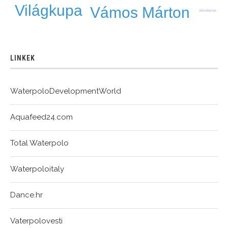
Világkupa
Vámos Márton
ötméteres
LINKEK
WaterpoloDevelopmentWorld
Aquafeed24.com
Total Waterpolo
Waterpoloitaly
Dance.hr
Vaterpolovesti