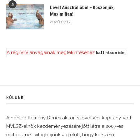
5
Levél Ausztráliából – Köszönjük,
Maximilian!
2026.07.17.
A régi VLV anyagainak megtekintéséhez
!
kattintson ide
RÓLUNK
A honlap Kemény Dénes akkori szövetségi kapitány, volt
MVLSZ-elnök kezdeményezésére jött létre a 2007-es
melbourne-i világbajnokság előtt, hogy korszerű