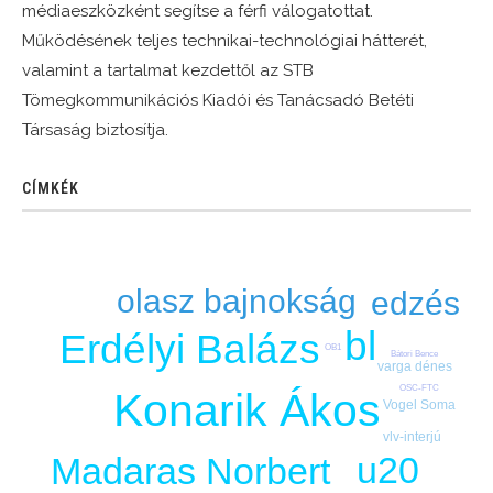
médiaeszközként segítse a férfi válogatottat.
Működésének teljes technikai-technológiai hátterét,
valamint a tartalmat kezdettől az STB
Tömegkommunikációs Kiadói és Tanácsadó Betéti
Társaság biztosítja.
CÍMKÉK
olasz bajnokság
edzés
bl
Erdélyi Balázs
OB1
Bátori Bence
varga dénes
OSC-FTC
Konarik Ákos
Vogel Soma
vlv-interjú
u20
Madaras Norbert