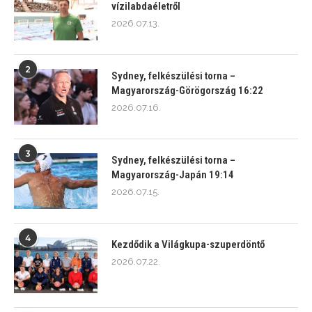
vízilabdaéletről
2026.07.13.
2
Sydney, felkészülési torna –
Magyarország-Görögország 16:22
2026.07.16.
3
Sydney, felkészülési torna –
Magyarország-Japán 19:14
2026.07.15.
4
Kezdődik a Világkupa-szuperdöntő
2026.07.22.