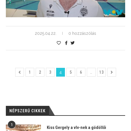
2025.04.22.
0 hozzászólás
1
2
3
4
5
6
…
13
NÉPSZERŰ CIKKEK
1
Kiss Gergely a vlv-nek a gödöllői