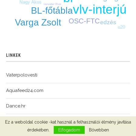
Nagy Ákos
vlv-interjú
Leinweber Olivér
BL-főtábla
OSC-FTC
Varga Zsolt
edzés
u20
LINKEK
Vaterpolovesti
Aquafeed24.com
Dance.hr
WaterpoloDevelopmentWorld
Ez a weboldal cookie -kat használ a felhasználói élmény javítása
érdekében.
Elfogadom
Bővebben