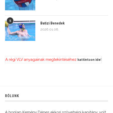
5
Batizi Benedek
2026.01.08.
A régi VLV anyagainak megtekintéséhez
!
kattintson ide
RÓLUNK
A honlap Kemény Dénes akkori szövetségi kapitány, volt