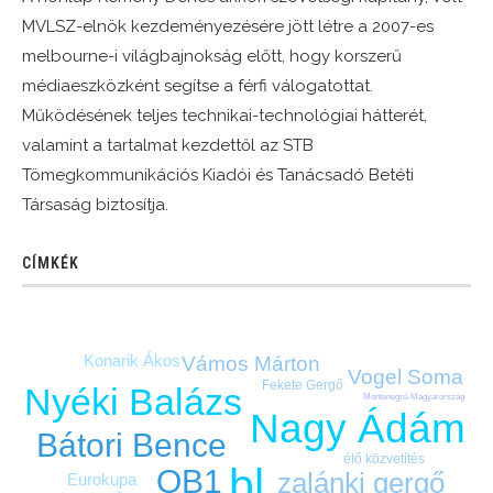
MVLSZ-elnök kezdeményezésére jött létre a 2007-es
melbourne-i világbajnokság előtt, hogy korszerű
médiaeszközként segítse a férfi válogatottat.
Működésének teljes technikai-technológiai hátterét,
valamint a tartalmat kezdettől az STB
Tömegkommunikációs Kiadói és Tanácsadó Betéti
Társaság biztosítja.
CÍMKÉK
Konarik Ákos
Vámos Márton
Vogel Soma
Fekete Gergő
Nyéki Balázs
Montenegró-Magyarország
Nagy Ádám
Bátori Bence
élő közvetítés
bl
OB1
zalánki gergő
Eurokupa