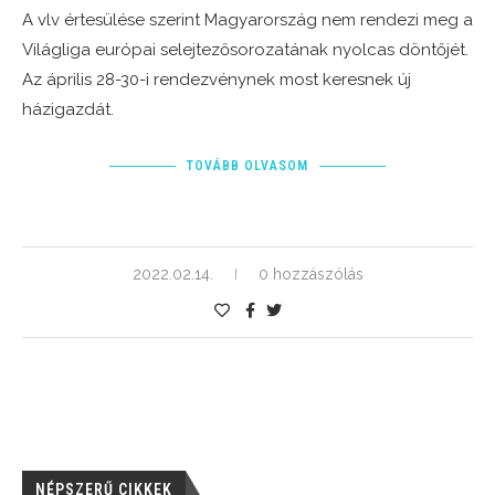
A vlv értesülése szerint Magyarország nem rendezi meg a
Világliga európai selejtezősorozatának nyolcas döntőjét.
Az április 28-30-i rendezvénynek most keresnek új
házigazdát.
TOVÁBB OLVASOM
2022.02.14.
0 hozzászólás
NÉPSZERŰ CIKKEK