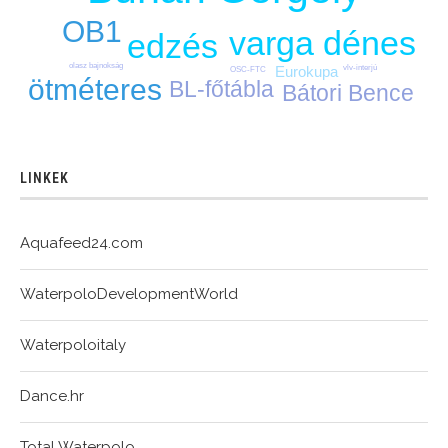
OB1
varga dénes
edzés
olasz bajnokság
vlv-interjú
Eurokupa
OSC-FTC
ötméteres
BL-főtábla
Bátori Bence
LINKEK
Aquafeed24.com
WaterpoloDevelopmentWorld
Waterpoloitaly
Dance.hr
Total Waterpolo