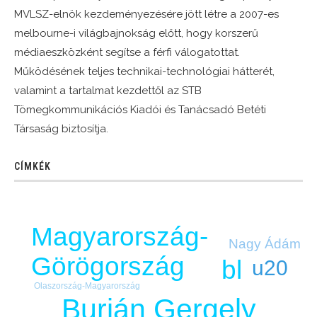
MVLSZ-elnök kezdeményezésére jött létre a 2007-es
melbourne-i világbajnokság előtt, hogy korszerű
médiaeszközként segítse a férfi válogatottat.
Működésének teljes technikai-technológiai hátterét,
valamint a tartalmat kezdettől az STB
Tömegkommunikációs Kiadói és Tanácsadó Betéti
Társaság biztosítja.
CÍMKÉK
Magyarország-
Nagy Ádám
Görögország
bl
u20
Olaszország-Magyarország
Burián Gergely