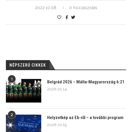
2022.10.08.
0 hozzászólás
NÉPSZERŰ CIKKEK
1
Belgrád 2026 – Málta-Magyarország 6:21
2026.01.14.
2
Helyzetkép az Eb-ről – a további program
2026.01.15.