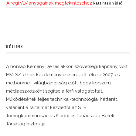
A régi VLV anyagainak megtekintéséhez
!
kattintson ide
RÓLUNK
A honlap Kemény Dénes akkori szövetségi kapitány, volt
MVLSZ-elnök kezdeményezésére jött létre a 2007-es
melbourne-i világbajnokság előtt, hogy korszerű
médiaeszközként segítse a férfi válogatottat.
Működésének teljes technikai-technológiai hátterét,
valamint a tartalmat kezdettől az STB
Tömegkommunikációs Kiadói és Tanácsadó Betéti
Társaság biztosítja.