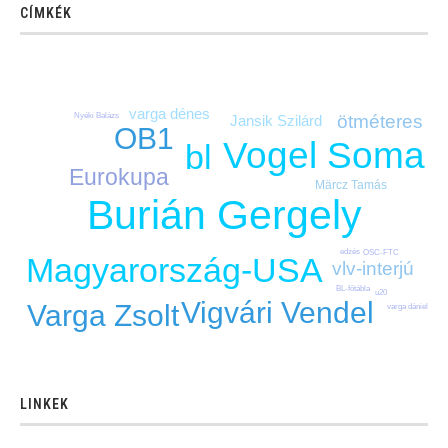
CÍMKÉK
varga dénes
ötméteres
Nyéki Balázs
Jansik Szilárd
OB1
Vogel Soma
bl
Eurokupa
Märcz Tamás
Burián Gergely
edzés
OSC-FTC
Magyarország-USA
vlv-interjú
BL-főtábla
u20
Vigvári Vendel
Varga Zsolt
varga dániel
LINKEK