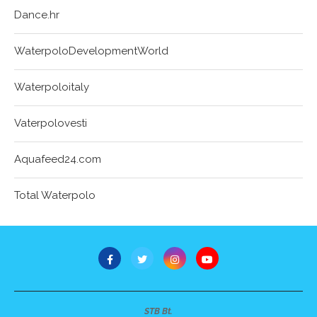
Dance.hr
WaterpoloDevelopmentWorld
Waterpoloitaly
Vaterpolovesti
Aquafeed24.com
Total Waterpolo
STB Bt.