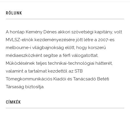
RÓLUNK
A honlap Kemény Dénes akkori szövetségi kapitány, volt
MVLSZ-elnök kezdeményezésére jött létre a 2007-es
melbourne-i világbajnokság előtt, hogy korszerű
médiaeszközként segítse a férfi válogatottat.
Működésének teljes technikai-technológiai hátterét,
valamint a tartalmat kezdettől az STB
Tömegkommunikációs Kiadói és Tanácsadó Betéti
Társaság biztosítja.
CÍMKÉK