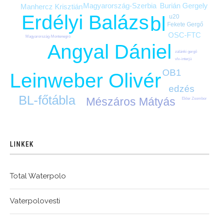
Burián Gergely
Magyarország-Szerbia
Manhercz Krisztián
Erdélyi Balázs
bl
u20
Fekete Gergő
OSC-FTC
Magyarország-Montenegró
Angyal Dániel
zalánki gergő
vlv-interjú
OB1
Leinweber Olivér
edzés
BL-főtábla
Mészáros Mátyás
Ekler Zsombor
LINKEK
Total Waterpolo
Vaterpolovesti