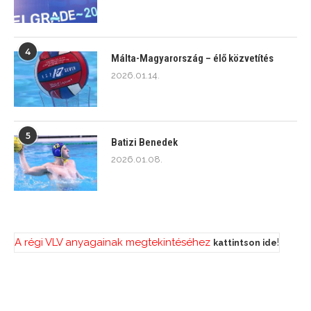
4
Málta-Magyarország – élő közvetítés
2026.01.14.
5
Batizi Benedek
2026.01.08.
A régi VLV anyagainak megtekintéséhez
!
kattintson ide