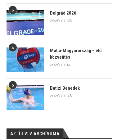
3
Belgrád 2026
2026.01.08.
4
Málta-Magyarország – élő
közvetítés
2026.01.14.
5
Batizi Benedek
2026.01.08.
AZ ÚJ VLV ARCHÍVUMA