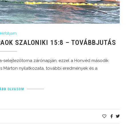
Hírfolyam
AOK SZALONIKI 15:8 – TOVÁBBJUTÁS
a-selejtezőtorna zárónapján, ezzel a Honvéd második
vós Márton nyilatkozata, további eredmények és a
ÁBB OLVASOM