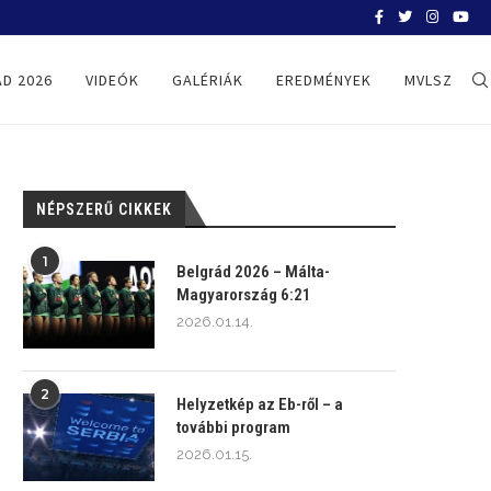
BELGRÁD 2026
D 2026
VIDEÓK
GALÉRIÁK
EREDMÉNYEK
MVLSZ
NÉPSZERŰ CIKKEK
1
Belgrád 2026 – Málta-
Magyarország 6:21
2026.01.14.
2
Helyzetkép az Eb-ről – a
további program
2026.01.15.