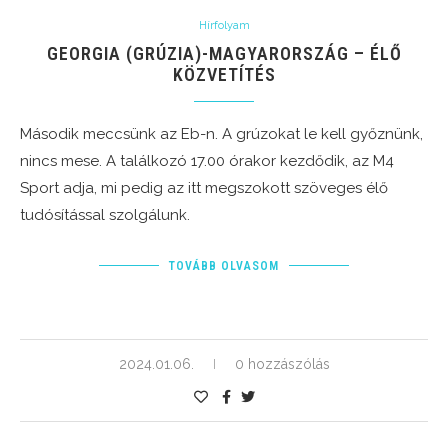
Hírfolyam
GEORGIA (GRÚZIA)-MAGYARORSZÁG – ÉLŐ
KÖZVETÍTÉS
Második meccsünk az Eb-n. A grúzokat le kell győznünk,
nincs mese. A találkozó 17.00 órakor kezdődik, az M4
Sport adja, mi pedig az itt megszokott szöveges élő
tudósítással szolgálunk.
TOVÁBB OLVASOM
2024.01.06.
0 hozzászólás