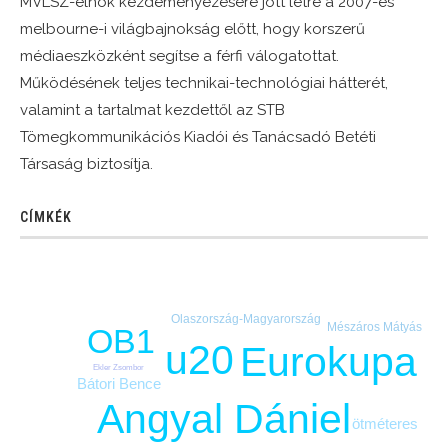
MVLSZ-elnök kezdeményezésére jött létre a 2007-es
melbourne-i világbajnokság előtt, hogy korszerű
médiaeszközként segítse a férfi válogatottat.
Működésének teljes technikai-technológiai hátterét,
valamint a tartalmat kezdettől az STB
Tömegkommunikációs Kiadói és Tanácsadó Betéti
Társaság biztosítja.
CÍMKÉK
Olaszország-Magyarország
Mészáros Mátyás
OB1
u20
Eurokupa
Ekler Zsombor
Bátori Bence
Angyal Dániel
ötméteres