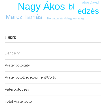
Tátrai Dávid
Nagy Ákos
bl
edzés
Märcz Tamás
Horvátország-Magyarország
LINKEK
Dance.hr
Waterpoloitaly
WaterpoloDevelopmentWorld
Vaterpolovesti
Total Waterpolo