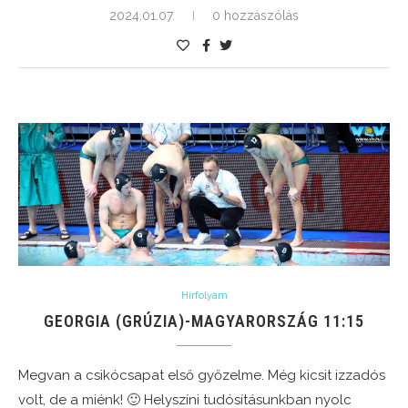
2024.01.07.
0 hozzászólás
Hírfolyam
GEORGIA (GRÚZIA)-MAGYARORSZÁG 11:15
Megvan a csikócsapat első győzelme. Még kicsit izzadós
volt, de a miénk! 🙂 Helyszíni tudósításunkban nyolc