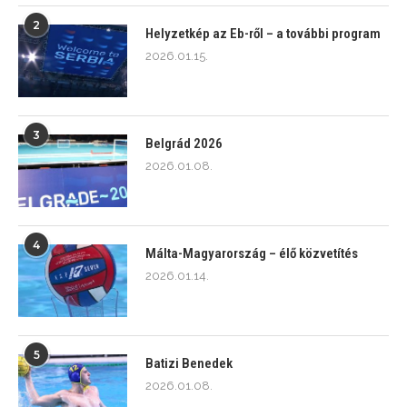
2
Helyzetkép az Eb-ről – a további program
2026.01.15.
3
Belgrád 2026
2026.01.08.
4
Málta-Magyarország – élő közvetítés
2026.01.14.
5
Batizi Benedek
2026.01.08.