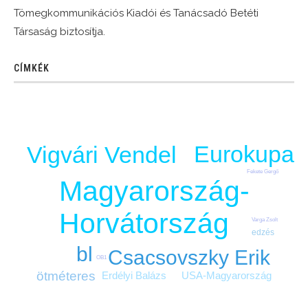
Tömegkommunikációs Kiadói és Tanácsadó Betéti
Társaság biztosítja.
CÍMKÉK
Eurokupa
Vigvári Vendel
Fekete Gergő
Magyarország-
Horvátország
Varga Zsolt
edzés
bl
Csacsovszky Erik
OB1
ötméteres
Erdélyi Balázs
USA-Magyarország