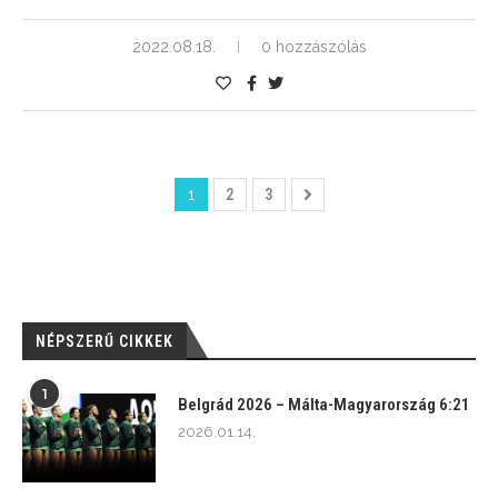
2022.08.18.
0 hozzászólás
1
2
3
NÉPSZERŰ CIKKEK
1
Belgrád 2026 – Málta-Magyarország 6:21
2026.01.14.