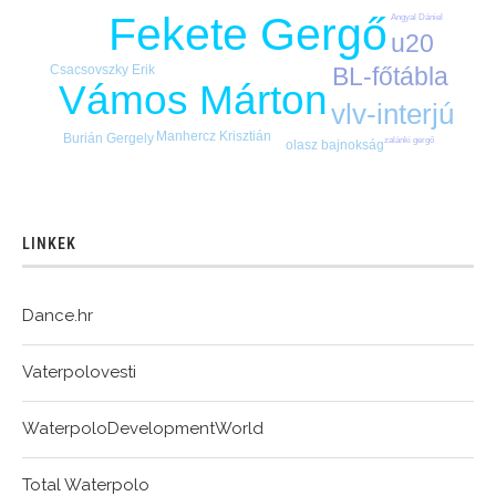
Fekete Gergő
Angyal Dániel
u20
Csacsovszky Erik
BL-főtábla
Vámos Márton
vlv-interjú
Manhercz Krisztián
Burián Gergely
zalánki gergő
olasz bajnokság
LINKEK
Dance.hr
Vaterpolovesti
WaterpoloDevelopmentWorld
Total Waterpolo