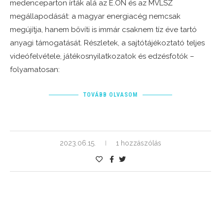
medenceparton írták alá az E.ON és az MVLSZ
megállapodását: a magyar energiacég nemcsak
megújítja, hanem bővíti is immár csaknem tíz éve tartó
anyagi támogatását. Részletek, a sajtótájékoztató teljes
videófelvétele, játékosnyilatkozatok és edzésfotók –
folyamatosan:
TOVÁBB OLVASOM
2023.06.15.
1 hozzászólás