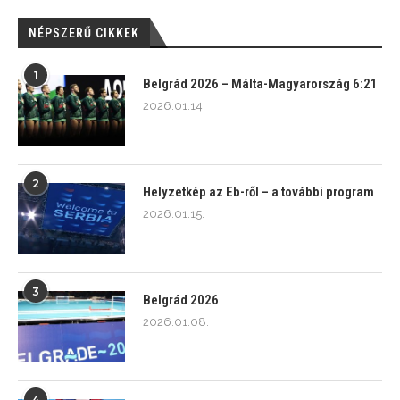
NÉPSZERŰ CIKKEK
1
Belgrád 2026 – Málta-Magyarország 6:21
2026.01.14.
2
Helyzetkép az Eb-ről – a további program
2026.01.15.
3
Belgrád 2026
2026.01.08.
4