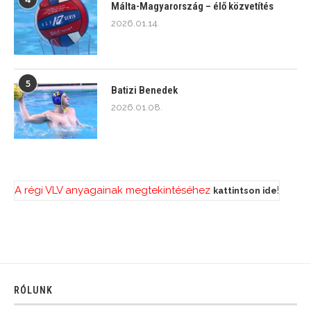
Málta-Magyarország – élő közvetítés
2026.01.14.
5
Batizi Benedek
2026.01.08.
A régi VLV anyagainak megtekintéséhez
!
kattintson ide
RÓLUNK