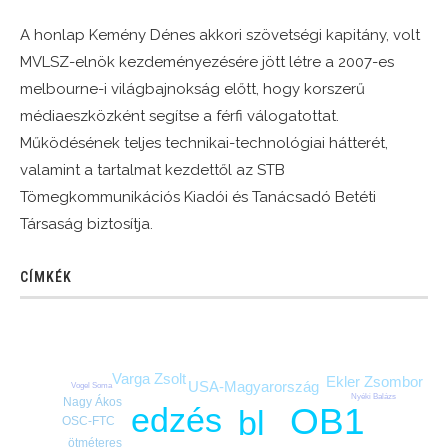
A honlap Kemény Dénes akkori szövetségi kapitány, volt
MVLSZ-elnök kezdeményezésére jött létre a 2007-es
melbourne-i világbajnokság előtt, hogy korszerű
médiaeszközként segítse a férfi válogatottat.
Működésének teljes technikai-technológiai hátterét,
valamint a tartalmat kezdettől az STB
Tömegkommunikációs Kiadói és Tanácsadó Betéti
Társaság biztosítja.
CÍMKÉK
Varga Zsolt
Ekler Zsombor
USA-Magyarország
Vogel Soma
Nyéki Balázs
Nagy Ákos
edzés
OB1
bl
OSC-FTC
ötméteres