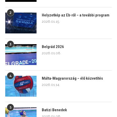
2
Helyzetkép az Eb-ről – a további program
2026.01.15.
3
Belgrád 2026
2026.01.08.
4
Málta-Magyarország – élő közvetítés
2026.01.14.
5
Batizi Benedek
2026.01.08.