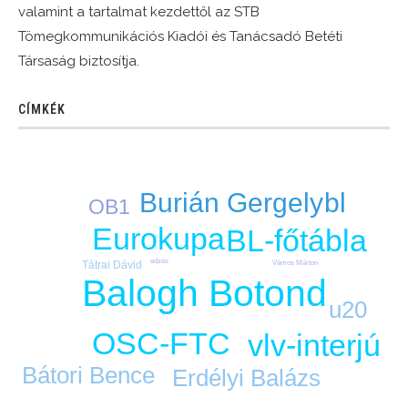
valamint a tartalmat kezdettől az STB
Tömegkommunikációs Kiadói és Tanácsadó Betéti
Társaság biztosítja.
CÍMKÉK
Burián Gergely
bl
OB1
Eurokupa
BL-főtábla
edzés
Vámos Márton
Tátrai Dávid
Balogh Botond
u20
OSC-FTC
vlv-interjú
Bátori Bence
Erdélyi Balázs