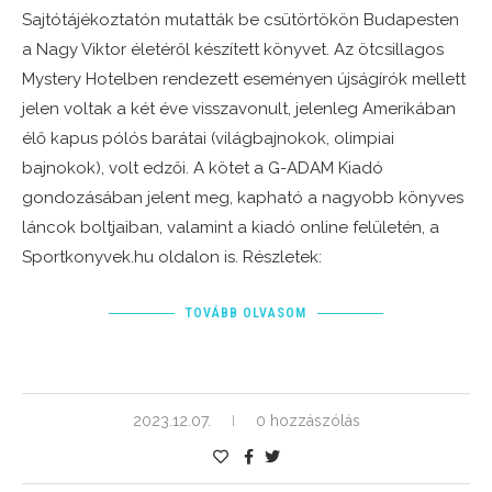
Sajtótájékoztatón mutatták be csütörtökön Budapesten
a Nagy Viktor életéről készített könyvet. Az ötcsillagos
Mystery Hotelben rendezett eseményen újságírók mellett
jelen voltak a két éve visszavonult, jelenleg Amerikában
élő kapus pólós barátai (világbajnokok, olimpiai
bajnokok), volt edzői. A kötet a G-ADAM Kiadó
gondozásában jelent meg, kapható a nagyobb könyves
láncok boltjaiban, valamint a kiadó online felületén, a
Sportkonyvek.hu oldalon is. Részletek:
TOVÁBB OLVASOM
2023.12.07.
0 hozzászólás