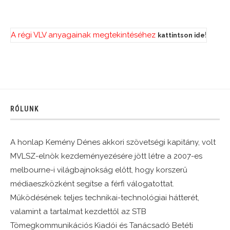
A régi VLV anyagainak megtekintéséhez
!
kattintson ide
RÓLUNK
A honlap Kemény Dénes akkori szövetségi kapitány, volt
MVLSZ-elnök kezdeményezésére jött létre a 2007-es
melbourne-i világbajnokság előtt, hogy korszerű
médiaeszközként segítse a férfi válogatottat.
Működésének teljes technikai-technológiai hátterét,
valamint a tartalmat kezdettől az STB
Tömegkommunikációs Kiadói és Tanácsadó Betéti