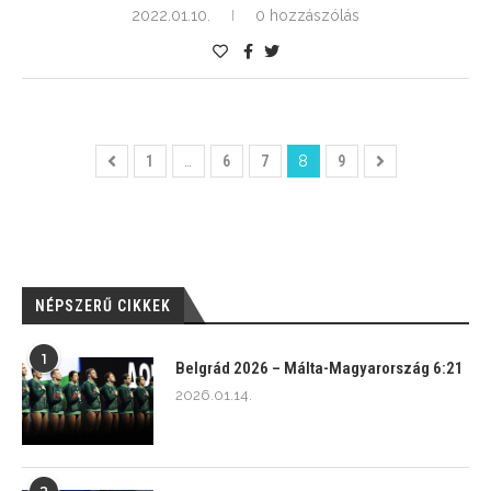
2022.01.10.
0 hozzászólás
1
…
6
7
8
9
NÉPSZERŰ CIKKEK
1
Belgrád 2026 – Málta-Magyarország 6:21
2026.01.14.