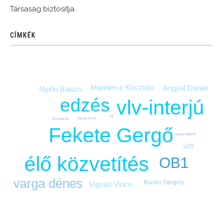
Társaság biztosítja.
CÍMKÉK
Manhercz Krisztián
Angyal Dániel
Nyéki Balázs
edzés
vlv-interjú
bl
Varga Zsolt
ötméteres
Fekete Gergő
varga dániel
u20
élő közvetítés
OB1
varga dénes
Burián Gergely
Vigvári Vince