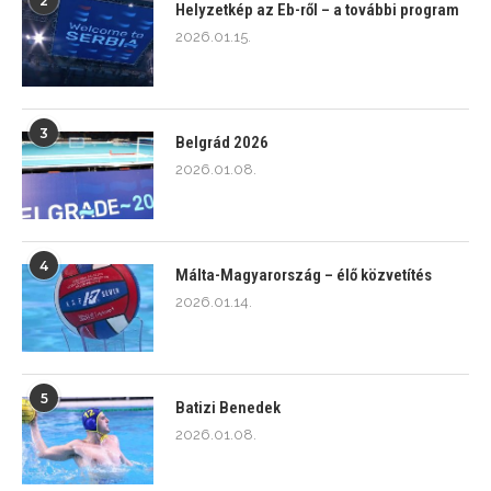
2
Helyzetkép az Eb-ről – a további program
2026.01.15.
3
Belgrád 2026
2026.01.08.
4
Málta-Magyarország – élő közvetítés
2026.01.14.
5
Batizi Benedek
2026.01.08.