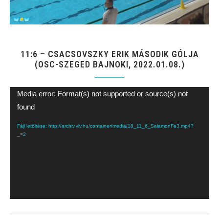
11:6 – CSACSOVSZKY ERIK MÁSODIK GÓLJA
(OSC-SZEGED BAJNOKI, 2022.01.08.)
Videólejátszó
Media error: Format(s) not supported or source(s) not
found
Fájl letöltése: http://archiv.vlv.hu/container/media/18_11_6_SalamonFe3.mp4?
_=2