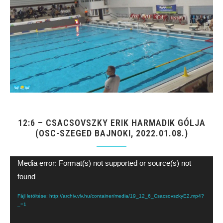
12:6 – CSACSOVSZKY ERIK HARMADIK GÓLJA
(OSC-SZEGED BAJNOKI, 2022.01.08.)
Videólejátszó
Media error: Format(s) not supported or source(s) not
found
Fájl letöltése: http://archiv.vlv.hu/container/media/19_12_6_CsacsovszkyE2.mp4?
_=1