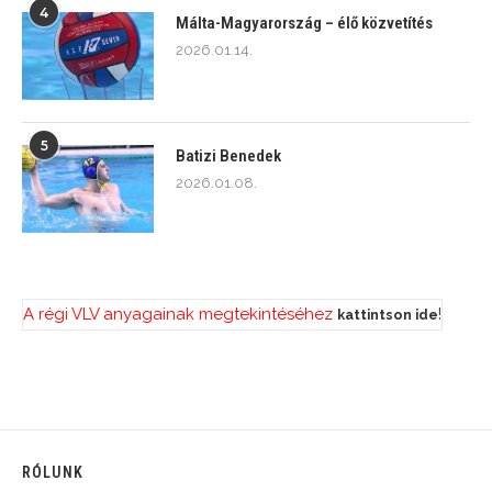
4
Málta-Magyarország – élő közvetítés
2026.01.14.
5
Batizi Benedek
2026.01.08.
A régi VLV anyagainak megtekintéséhez
!
kattintson ide
RÓLUNK