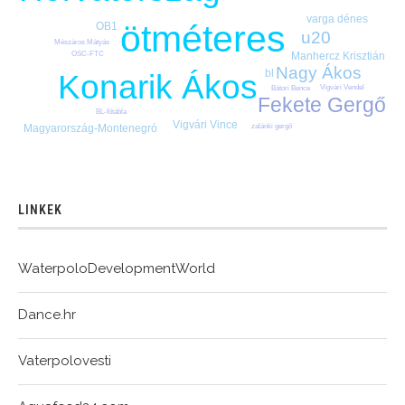
varga dénes
ötméteres
OB1
u20
Mészáros Mátyás
OSC-FTC
Manhercz Krisztián
Nagy Ákos
bl
Konarik Ákos
Vigvári Vendel
Bátori Bence
Fekete Gergő
BL-főtábla
Vigvári Vince
zalánki gergő
Magyarország-Montenegró
LINKEK
WaterpoloDevelopmentWorld
Dance.hr
Vaterpolovesti