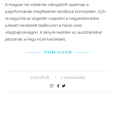
A magyar női vízilabda-válogatott vasárnap a
papírformának megfelelően rendkívül könnyedén, 23:6-
ra legyőzte az argentin csapatot a negyeddöntőbe
jutásért rendezett találkozón a hazai vizes
világbajnokságon. A lányok kedden az ausztrálokkal
játszanak a négy közé kerülésért.
TOVÁBB OLVASOM
2022.06.26.
0 hozzászólás