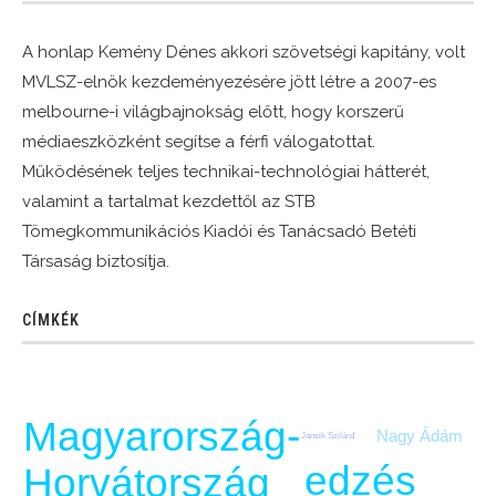
A honlap Kemény Dénes akkori szövetségi kapitány, volt
MVLSZ-elnök kezdeményezésére jött létre a 2007-es
melbourne-i világbajnokság előtt, hogy korszerű
médiaeszközként segítse a férfi válogatottat.
Működésének teljes technikai-technológiai hátterét,
valamint a tartalmat kezdettől az STB
Tömegkommunikációs Kiadói és Tanácsadó Betéti
Társaság biztosítja.
CÍMKÉK
Magyarország-
Nagy Ádám
Jansik Szilárd
edzés
Horvátország