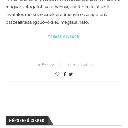
magyar válogatott valamennyi, 2008-ben lejátszott
hivatalos mérkőzésének eredménye és csapatunk
összeállítása (góllövőkkel) megtalálható.
TOVÁBB OLVASOM
2008.11.22.
0 hozzászólás
NÉPSZERŰ CIKKEK