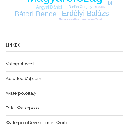
bl
Angyal Dániel
Burián Gergely
BL-főtábla
Erdélyi Balázs
Bátori Bence
Vigvári Vendel
Magyarország-Olaszország
LINKEK
Vaterpolovesti
Aquafeed24.com
Waterpoloitaly
Total Waterpolo
WaterpoloDevelopmentWorld