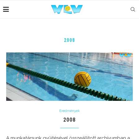
2008
Eredmények
2008
A munkatársunk gyűjtésével összeállított archívumban a