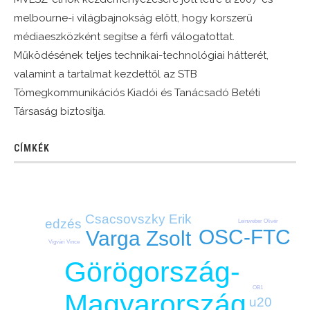
melbourne-i világbajnokság előtt, hogy korszerű
médiaeszközként segítse a férfi válogatottat.
Működésének teljes technikai-technológiai hátterét,
valamint a tartalmat kezdettől az STB
Tömegkommunikációs Kiadói és Tanácsadó Betéti
Társaság biztosítja.
CÍMKÉK
Csacsovszky Erik
edzés
Leinweber Olivér
OSC-FTC
Varga Zsolt
Vigvári Vince
Görögország-
OB1
Magyarország
u20