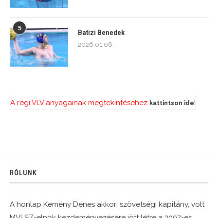
5
Batizi Benedek
2026.01.08.
A régi VLV anyagainak megtekintéséhez
!
kattintson ide
RÓLUNK
A honlap Kemény Dénes akkori szövetségi kapitány, volt
MVLSZ-elnök kezdeményezésére jött létre a 2007-es