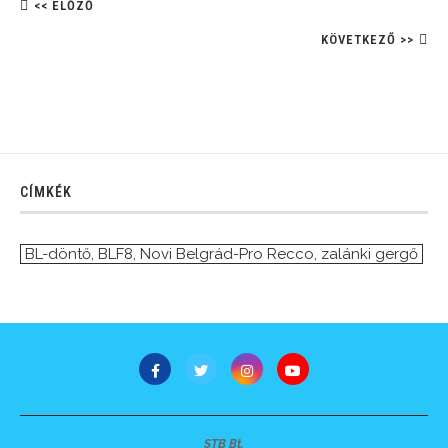
<< ELŐZŐ
KÖVETKEZŐ >>
CÍMKÉK
BL-döntő
,
BLF8
,
Novi Belgrád-Pro Recco
,
zalánki gergő
STB Bt.