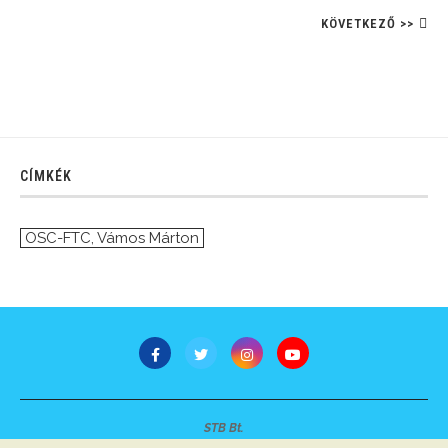
KÖVETKEZŐ >>
CÍMKÉK
OSC-FTC
,
Vámos Márton
STB Bt.
Minden jog fenntartva © 2007-2022