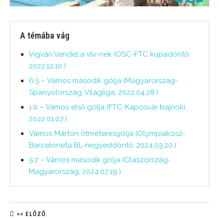
A témába vág
Vigvári Vendel a vlv-nek (OSC-FTC kupadöntő,
2022.12.10.)
6:5 – Vámos második gólja (Magyarország-
Spanyolország, Világliga, 2022.04.28.)
1:0 – Vámos első gólja (FTC-Kaposvár bajnoki,
2022.01.07.)
Vámos Márton ötméteresgólja (Olympiakosz-
Barceloneta BL-negyeddöntő, 2024.03.20.)
5:7 – Vámos második gólja (Olaszország-
Magyarország, 2024.07.19.)
<< ELŐZŐ