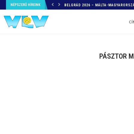
NÉPSZERŰ HÍREINK
HELYZETKÉP AZ EB-RŐL – A TOVÁBBI
CÍ
PÁSZTOR MÁ