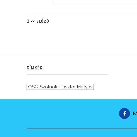
<< ELŐZŐ
CÍMKÉK
OSC-Szolnok
,
Pásztor Mátyás
F