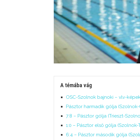
A témába vág
OSC-Szolnok bajnoki – vlv-képek 
Pásztor harmadik gólja (Szolnok-
7:8 – Pásztor gólja (Trieszt-Szo
1:0 – Pásztor első gólja (Szolnok
6:4 – Pásztor második gólja (Szo