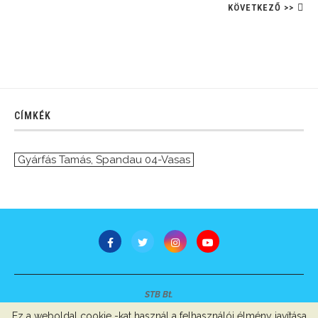
KÖVETKEZŐ >>
CÍMKÉK
Gyárfás Tamás
,
Spandau 04-Vasas
STB Bt.
Minden jog fenntartva © 2007-2022
Ez a weboldal cookie -kat használ a felhasználói élmény javítása