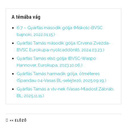
A témába vág
6:7 – Gyárfás második gólja (Miskolc-BVSC
bajnoki, 2022.01.15.)
Gyárfás Tamás második gólja (Crvena Zvezda-
BVSC Eurokupa-nyolcaddöntő, 2024.03.23.)
Gyárfás Tamás első gólja (BVSC-Waspo
Hannover, Eurokupa, 2023.10.06.)
Gyárfás Tamás harmadik gólja, ötméteres
(Spandau 04-Vasas BL-selejtező, 2025.09.19.)
Gyárfás Tamás a vlv-nek (Vasas-Mladost Zábráb,
BL, 2025.11.11.)
<< ELŐZŐ