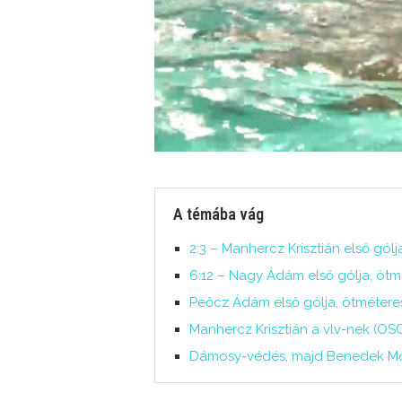
A témába vág
2:3 – Manhercz Krisztián első gól
6:12 – Nagy Ádám első gólja, ötm
Peőcz Ádám első gólja, ötmétere
Manhercz Krisztián a vlv-nek (OS
Dámosy-védés, majd Benedek Mór 