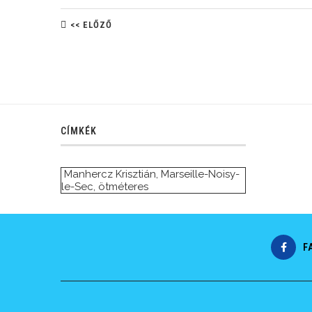
<< ELŐZŐ
CÍMKÉK
Manhercz Krisztián
,
Marseille-Noisy-
le-Sec
,
ötméteres
F