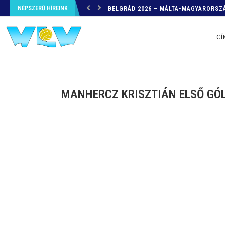
NÉPSZERŰ HÍREINK
HELYZETKÉP AZ EB-RŐL – A TOVÁBBI
CÍ
MANHERCZ KRISZTIÁN ELSŐ GÓL