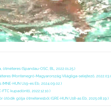
ja, ötméteres (Spandau-OSC, BL, 2022.01.25.)
éteres (Montenegró-Magyarország Világliga-selejtező, 2022.03.
s (MNE-HUN U19-es Eb, 2024.09.02.)
C-FTC kupadöntő, 2022.12.10.)
ötödik gólja ötméteresből (GRE-HUN U18-as Eb, 2025.08.19.)