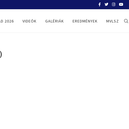
BELGRÁD 2026
D 2026
VIDEÓK
GALÉRIÁK
EREDMÉNYEK
MVLSZ
)