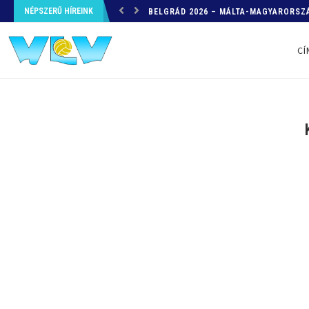
NÉPSZERŰ HÍREINK
HELYZETKÉP AZ EB-RŐL – A TOVÁBBI
CÍ