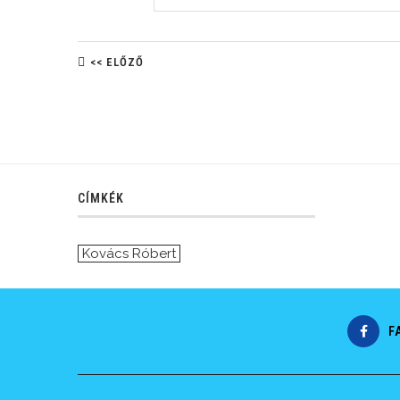
<< ELŐZŐ
CÍMKÉK
Kovács Róbert
F