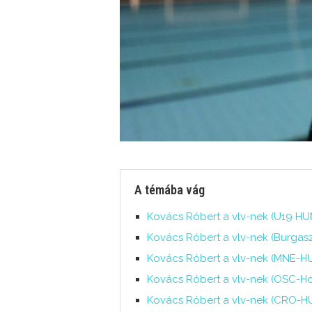
A témába vág
Kovács Róbert a vlv-nek (U19 HUN
Kovács Róbert a vlv-nek (Burgasz,
Kovács Róbert a vlv-nek (MNE-HU
Kovács Róbert a vlv-nek (OSC-Ho
Kovács Róbert a vlv-nek (CRO-HU