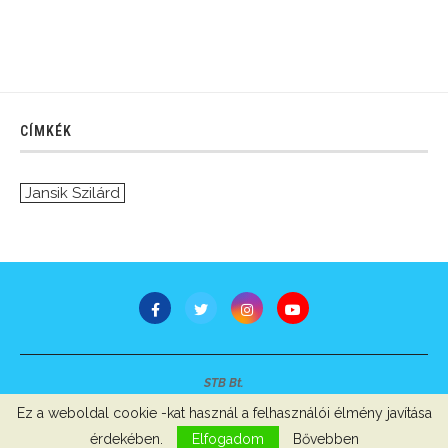
CÍMKÉK
Jansik Szilárd
STB Bt.
Minden jog fenntartva © 2007-2022
Ez a weboldal cookie -kat használ a felhasználói élmény javítása
Szerzői jogok, adatvédelem
-
Impresszum
érdekében.
Elfogadom
Bővebben