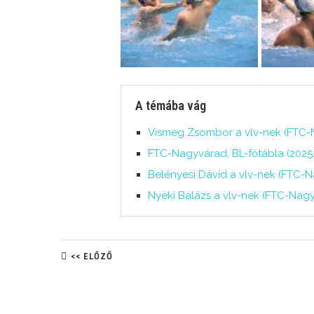
A témába vág
Vismeg Zsombor a vlv-nek (FTC-Na
FTC-Nagyvárad, BL-főtábla (2025.1
Belényesi Dávid a vlv-nek (FTC-Na
Nyéki Balázs a vlv-nek (FTC-Nagyv
<< ELŐZŐ