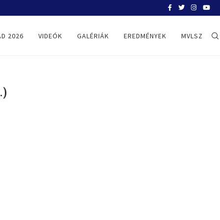
BELGRÁD 2026
D 2026
VIDEÓK
GALÉRIÁK
EREDMÉNYEK
MVLSZ
.)