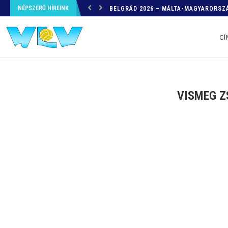
NÉPSZERŰ HÍREINK
HELYZETKÉP AZ EB-RŐL – A TOVÁBBI
CÍ
VISMEG Z