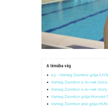
A témába vág
4:5 – Vismeg Zsombor gólja (UVSE
Vismeg Zsombor a vlv-nek (2024.0
Vismeg Zsombor a vlv-nek (2025.1
Vismeg Zsombor gólja (Honvéd-Ter
Vismeg Zsombor első gólja (HUN-S