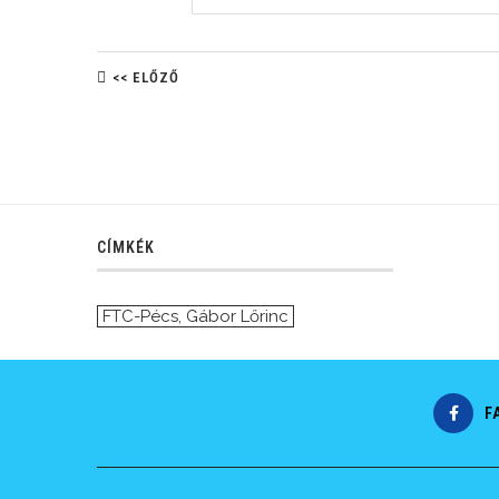
<< ELŐZŐ
CÍMKÉK
FTC-Pécs
,
Gábor Lőrinc
F