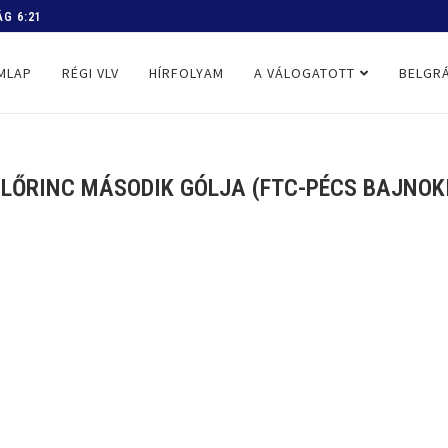
 PROGRAM
MLAP
RÉGI VLV
HÍRFOLYAM
A VÁLOGATOTT
BELGRÁ
 LŐRINC MÁSODIK GÓLJA (FTC-PÉCS BAJNOKI,