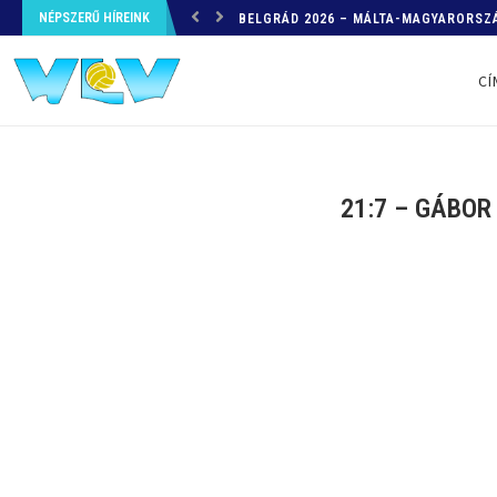
NÉPSZERŰ HÍREINK
HELYZETKÉP AZ EB-RŐL – A TOVÁBBI
CÍ
21:7 – GÁBOR