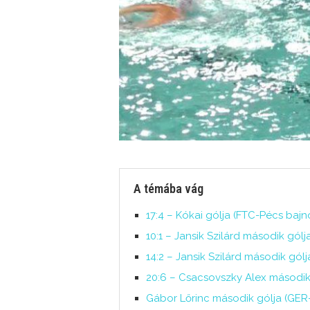
A témába vág
17:4 – Kókai gólja (FTC-Pécs bajnok
10:1 – Jansik Szilárd második gólj
14:2 – Jansik Szilárd második gólj
20:6 – Csacsovszky Alex második g
Gábor Lőrinc második gólja (GER-