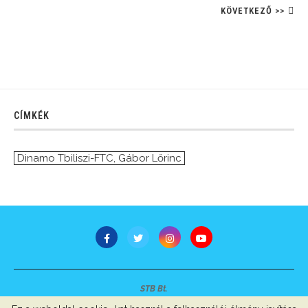
KÖVETKEZŐ >>
CÍMKÉK
Dinamo Tbiliszi-FTC
,
Gábor Lőrinc
STB Bt.
Minden jog fenntartva © 2007-2022