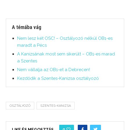
A témába vág
Nem lesz két OSC! – Osztályozó nélkül OB1-es
maradt a Pécs
A Kanizsának most sem sikerült – OB1-es marad
a Szentes
Nem vállalja az OB1-et a Debrecen!
Kezdődik a Szentes-Kanizsa osztályozó
OSZTÁLYOZÓ
SZENTES-KANIZSA
0
LIKE ÉS MEGOSZTÁS