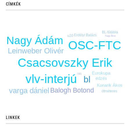
CÍMKÉK
BL-főtábla
Erdélyi Balázs
u20
Nagy Ádám
Nagy Ákos
OSC-FTC
Leinweber Olivér
Csacsovszky Erik
Eurokupa
vlv-interjú
OB1
bl
edzés
Konarik Ákos
varga dániel
Balogh Botond
ötméteres
LINKEK