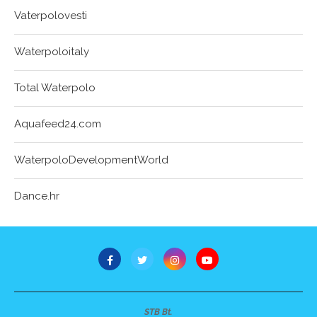
Vaterpolovesti
Waterpoloitaly
Total Waterpolo
Aquafeed24.com
WaterpoloDevelopmentWorld
Dance.hr
STB Bt.