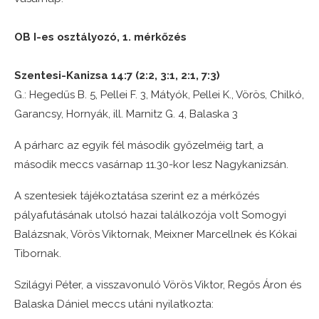
OB I-es o
sztályozó, 1. mérkőzés
Szentesi-Kanizsa 14:7 (2:2, 3:1, 2:1, 7:3)
G.: Hegedűs B. 5, Pellei F. 3, Mátyók, Pellei K., Vörös, Chilkó,
Garancsy, Hornyák, ill. Marnitz G. 4, Balaska 3
A párharc az egyik fél második győzelméig tart, a
második meccs vasárnap 11.30-kor lesz Nagykanizsán.
A szentesiek tájékoztatása szerint ez a mérkőzés
pályafutásának utolsó hazai találkozója volt Somogyi
Balázsnak, Vörös Viktornak, Meixner Marcellnek és Kókai
Tibornak.
Szilágyi Péter, a visszavonuló Vörös Viktor, Regős Áron és
Balaska Dániel meccs utáni nyilatkozta: