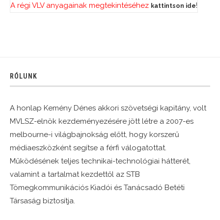
A régi VLV anyagainak megtekintéséhez
!
kattintson ide
RÓLUNK
A honlap Kemény Dénes akkori szövetségi kapitány, volt
MVLSZ-elnök kezdeményezésére jött létre a 2007-es
melbourne-i világbajnokság előtt, hogy korszerű
médiaeszközként segítse a férfi válogatottat.
Működésének teljes technikai-technológiai hátterét,
valamint a tartalmat kezdettől az STB
Tömegkommunikációs Kiadói és Tanácsadó Betéti
Társaság biztosítja.