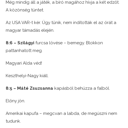
Még mindig áll a játék, a bíró magához hívja a két edzőt.
A közönség tüntet.
Az USA VAR-t kér. Úgy tűnik, nem indították el az órát a
magyar támadás elején.
8:6 – Szilágyi
furcsa lövése – bemegy. Blokkon
pattanhatott meg.
Magyari Alda véd!
Keszthelyi-Nagy kiáll.
8:5 – Máté Zsuzsanna
kapásból behúzza a falból.
Előny jön.
Amerikai kapufa – megcvan a labda, de megúszni nem
tudunk.