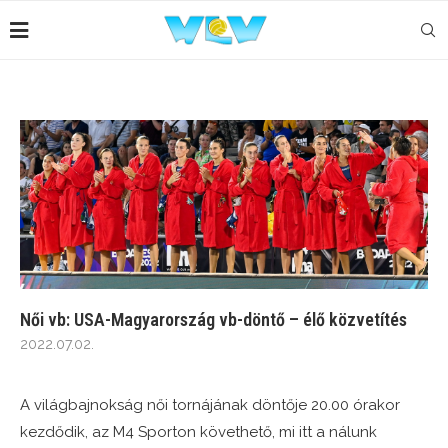
Női vb: USA-Magyarország vb-döntő – élő közvetítés
2022.07.02.
A világbajnokság női tornájának döntője 20.00 órakor
kezdődik, az M4 Sporton követhető, mi itt a nálunk