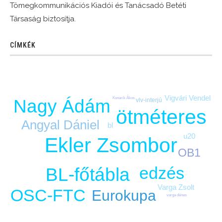
Tömegkommunikációs Kiadói és Tanácsadó Betéti
Társaság biztosítja.
CÍMKÉK
Vigvári Vendel
Konarik Ákos
Nagy Ádám
vlv-interjú
ötméteres
Angyal Dániel
bl
u20
Ekler Zsombor
OB1
edzés
BL-főtábla
Varga Zsolt
OSC-FTC
Eurokupa
varga dénes