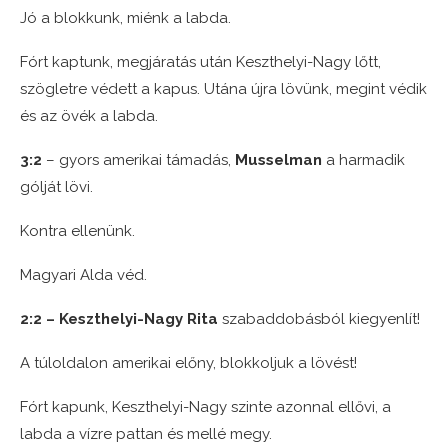
Jó a blokkunk, miénk a labda.
Fórt kaptunk, megjáratás után Keszthelyi-Nagy lőtt,
szögletre védett a kapus. Utána újra lövünk, megint védik
és az övék a labda.
3:2
– gyors amerikai támadás,
Musselman
a harmadik
gólját lövi.
Kontra ellenünk.
Magyari Alda véd.
2:2 – Keszthelyi-Nagy Rita
szabaddobásból kiegyenlít!
A túloldalon amerikai előny, blokkoljuk a lövést!
Fórt kapunk, Keszthelyi-Nagy szinte azonnal ellővi, a
labda a vízre pattan és mellé megy.