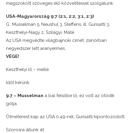
megszokott szöveges élő közvetítéssel szolgálunk.
USA-Magyarország 9:7 (2:1, 2:2, 3:1, 2:3)
G.: Musselman 5, Neushul 3, Steffens, ill. Gurisatti 3,
Keszthelyi-Nagy 2, Szilágyi, Máté
Az USA megvédte világbajnoki címét, zsinórban
negyedszer lett aranyérmes.
VÉGE!
Keszthelyi lő – mellé.
Időt kérünk.
9:7 – Musselman
a bal felsőbe lő, ez volt az ötödik
gólja.
Ötméterest kap az USA 0.49-nél, Gurisatti kipontozódott.
Szorosra állunk át.