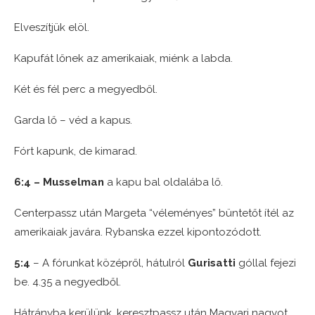
Elveszítjük elöl.
Kapufát lőnek az amerikaiak, miénk a labda.
Két és fél perc a megyedből.
Garda lő – véd a kapus.
Fórt kapunk, de kimarad.
6:4 – Musselman
a kapu bal oldalába lő.
Centerpassz után Margeta “véleményes” büntetőt ítél az
amerikaiak javára. Rybanska ezzel kipontozódott.
5:4
– A fórunkat középről, hátulról
Gurisatti
góllal fejezi
be. 4.35 a negyedből.
Hátrányba kerülünk, keresztpassz után Magyari nagyot