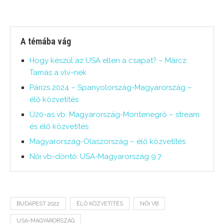
A témába vág
Hogy készül az USA ellen a csapat? – Märcz
Tamás a vlv-nek
Párizs 2024 – Spanyolország-Magyarország –
élő közvetítés
U20-as vb: Magyarország-Montenegró – stream
és élő közvetítés
Magyarország-Olaszország – élő közvetítés
Női vb-döntő: USA-Magyarország 9:7
BUDAPEST 2022
ÉLŐ KÖZVETÍTÉS
NŐI VB
USA-MAGYARORSZÁG