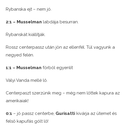
Rybanska ejt – nem jó.
2:1 – Musselman
labdája besurran.
Rybanskát kiállítják.
Rossz centerpassz után jön az ellenfél. Túl vagyunk a
negyed felén.
1:1 – Musselman
fórból egyenlít
Vályi Vanda mellé lő.
Centerpaszt szerzünik meg – még nem lőttek kapura az
amerikaiak!
0:1
– jó passz centerbe,
Gurisatti
kivárja az ütemet és
felső kapufás gólt lő!