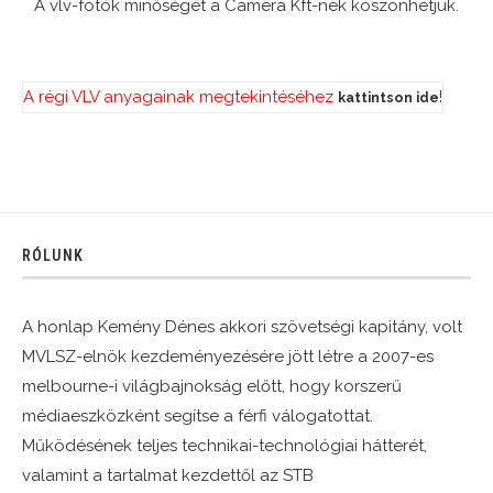
A vlv-fotók minőségét a Camera Kft-nek köszönhetjük.
A régi VLV anyagainak megtekintéséhez
!
kattintson ide
RÓLUNK
A honlap Kemény Dénes akkori szövetségi kapitány, volt
MVLSZ-elnök kezdeményezésére jött létre a 2007-es
melbourne-i világbajnokság előtt, hogy korszerű
médiaeszközként segítse a férfi válogatottat.
Működésének teljes technikai-technológiai hátterét,
valamint a tartalmat kezdettől az STB