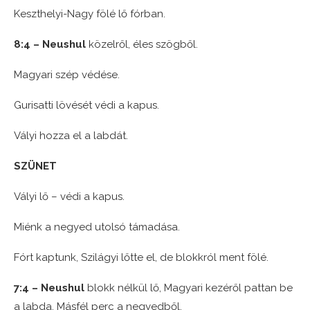
Keszthelyi-Nagy fölé lő fórban.
8:4 – Neushul
közelről, éles szögből.
Magyari szép védése.
Gurisatti lövését védi a kapus.
Vályi hozza el a labdát.
SZÜNET
Vályi lő – védi a kapus.
Miénk a negyed utolsó támadása.
Fórt kaptunk, Szilágyi lőtte el, de blokkról ment fölé.
7:4 – Neushul
blokk nélkül lő, Magyari kezéről pattan be
a labda. Másfél perc a negyedből.