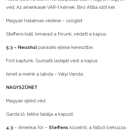
véd. Az amerikaiak VAR-t kérnek, Biró Attila időt kér.
Magyari hatalmas védése – szöglet.
Steffens kiáll, kimarad a fórunk, védett a kapus.
5:3 – Neushul
parádés ejtése keresztbe.
Fórt kaptunk, Gurisatti ladáját védi a kapus.
Ismét a miénk a labda – Vályi Vanda.
NAGYSZÜNET
Magyari ejtést véd.
Garda lő, telibe találja a kapust.
4:3
– Amerikai fór –
Steffens
közelről, a falból behúzza.