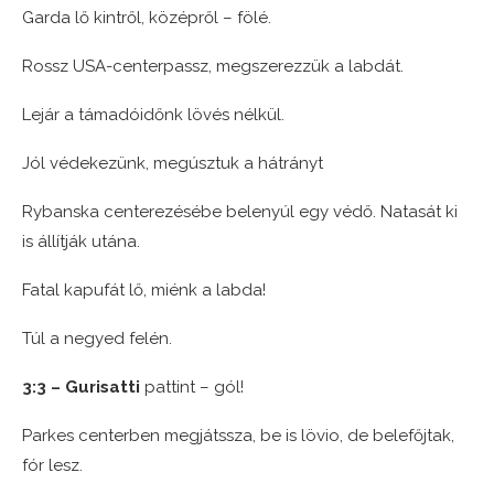
Garda lő kintről, középről – fölé.
Rossz USA-centerpassz, megszerezzük a labdát.
Lejár a támadóidőnk lövés nélkül.
Jól védekezünk, megúsztuk a hátrányt
Rybanska centerezésébe belenyúl egy védő. Natasát ki
is állítják utána.
Fatal kapufát lő, miénk a labda!
Túl a negyed felén.
3:3 – Gurisatti
pattint – gól!
Parkes centerben megjátssza, be is lövio, de belefőjtak,
fór lesz.