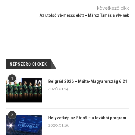
következő cikk
Az utolsó vb-meccs előtt – Märcz Tamás a vlv-nek
NÉPSZERŰ CIKKEK
1
Belgrád 2026 – Málta-Magyarország 6:21
2026.01.14.
2
Helyzetkép az Eb-ről – a további program
2026.01.15.