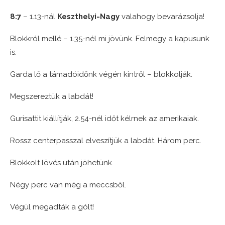
8:7
– 1.13-nál
Keszthelyi-Nagy
valahogy bevarázsolja!
Blokkról mellé – 1.35-nél mi jövünk. Felmegy a kapusunk
is.
Garda lő a támadóidőnk végén kintről – blokkolják.
Megszereztük a labdát!
Gurisattit kiállítják, 2.54-nél időt kélrnek az amerikaiak.
Rossz centerpasszal elveszítjük a labdát. Három perc.
Blokkolt lövés után jöhetünk.
Négy perc van még a meccsből.
Végül megadták a gólt!