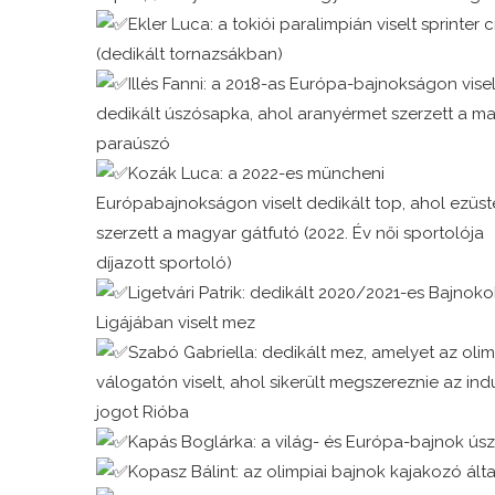
Ekler Luca: a tokiói paralimpián viselt sprinter 
(dedikált tornazsákban)
Illés Fanni: a 2018-as Európa-bajnokságon visel
dedikált úszósapka, ahol aranyérmet szerzett a m
paraúszó
Kozák Luca: a 2022-es müncheni
Európabajnokságon viselt dedikált top, ahol ezüs
szerzett a magyar gátfutó (2022. Év női sportolója
díjazott sportoló)
Ligetvári Patrik: dedikált 2020/2021-es Bajnoko
Ligájában viselt mez
Szabó Gabriella: dedikált mez, amelyet az olim
válogatón viselt, ahol sikerült megszereznie az ind
jogot Rióba
Kapás Boglárka: a világ- és Európa-bajnok úsz
Kopasz Bálint: az olimpiai bajnok kajakozó álta