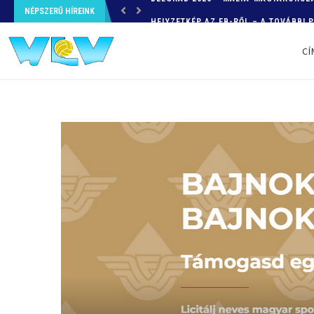
NÉPSZERŰ HÍREINK
HELYZETKÉP AZ EB-RŐL – A TOVÁBBI
CÍ