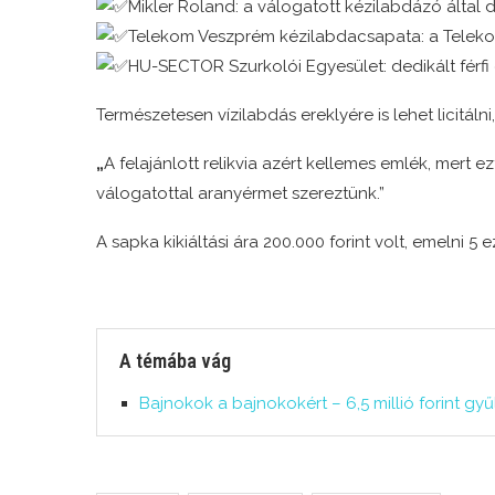
Mikler Roland: a válogatott kézilabdázó által
Telekom Veszprém kézilabdacsapata: a Teleko
HU-SECTOR Szurkolói Egyesület: dedikált férfi
Természetesen vízilabdás ereklyére is lehet licitáln
„
A felajánlott relikvia azért kellemes emlék, mert 
válogatottal aranyérmet szereztünk.”
A sapka kikiáltási ára 200.000 forint volt, emelni 5 e
A témába vág
Bajnokok a bajnokokért – 6,5 millió forint gy