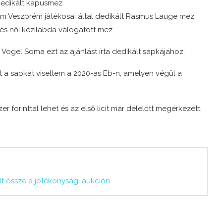
 dedikált kapusmez
m Veszprém játékosai által dedikált Rasmus Lauge mez
 és női kézilabda válogatott mez
i, Vogel Soma ezt az ajánlást írta dedikált sapkájához:
ezt a sapkát viseltem a 2020-as Eb-n, amelyen végül a
zer forinttal lehet és az első licit már délelőtt megérkezett.
űlt össze a jótékonysági aukción