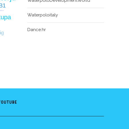
WaterpoloDevelopmentWorld
B1
Balázs
Waterpoloitaly
kupa
Dance.hr
ág
YOUTUBE