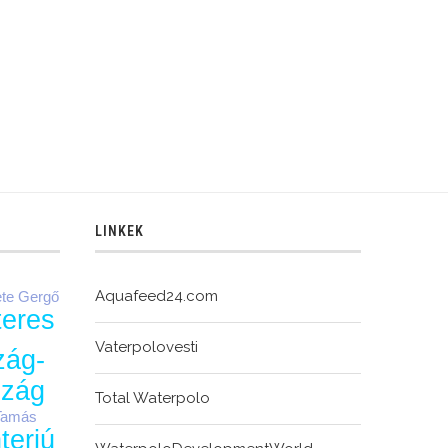
LINKEK
Aquafeed24.com
te Gergő
teres
Vaterpolovesti
zág-
szág
Total Waterpolo
Tamás
nterjú