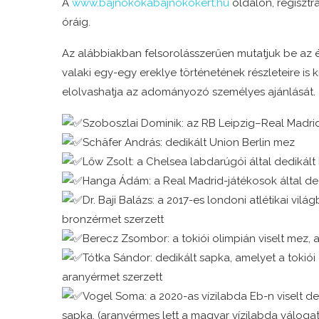
A
www.bajnokokabajnokokert.hu
oldalon, regisztrác
óráig.
Az alábbiakban felsorolásszerűen mutatjuk be az éls
valaki egy-egy ereklye történetének részleteire is kí
elolvashatja az adományozó személyes ajánlását.
Szoboszlai Dominik: az RB Leipzig–Real Madrid
Schäfer András: dedikált Union Berlin mez
Lőw Zsolt: a Chelsea labdarúgói által dedikál
Hanga Ádám: a Real Madrid-játékosok által de
Dr. Baji Balázs: a 2017-es londoni atlétikai vil
bronzérmet szerzett
Berecz Zsombor: a tokiói olimpián viselt mez, 
Tótka Sándor: dedikált sapka, amelyet a tokiói o
aranyérmet szerzett
Vogel Soma: a 2020-as vízilabda Eb-n viselt de
sapka, (aranyérmes lett a magyar vízilabda válogat