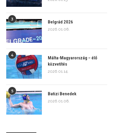
3
Belgrád 2026
2026.01.08.
4
Málta-Magyarország – élő
közvetítés
2026.01.14.
5
Batizi Benedek
2026.01.08.