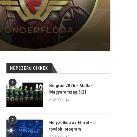
NÉPSZERŰ CIKKEK
1
Belgrád 2026 – Málta-
Magyarország 6:21
2026.01.14.
2
Helyzetkép az Eb-ről – a
további program
2026.01.15.