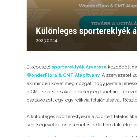
Különleges sportereklyék á
2023.02.14.
Elképesztő
sportereklyék árverése
kezdődött me
WonderFlora & CMT Alapítvány
. A szervezetet 2
aki minden követ megmozgat, hogy javítani lehessen
a CMT-s sorstársakra, a betegség tüneteire, a kez
csatlakozott egy-egy relikvia felajánlásával. Részle
A különleges sportereklyékre a sportért felelős ál
segítségével külön internetes oldalt hoztak létre,