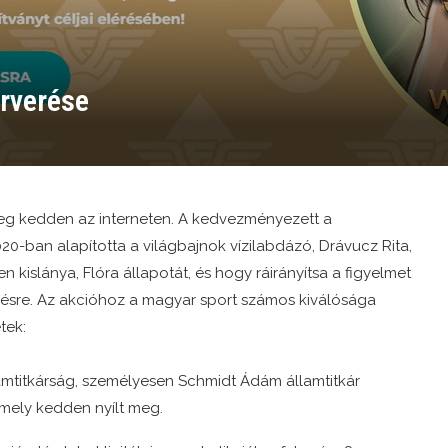
rverése
g kedden az interneten. A kedvezményezett a
020-ban alapította a világbajnok vízilabdázó, Drávucz Rita,
 kislánya, Flóra állapotát, és hogy ráirányítsa a figyelmet
elésre. Az akcióhoz a magyar sport számos kiválósága
tek:
lamtitkárság, személyesen Schmidt Ádám államtitkár
 amely kedden nyílt meg.