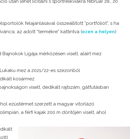
ió után lehet licitálni s sportrelikviákra február 28., 20
portolók felajánlásával összeállított “portfóliót”, s ha
váncsi, az adott “termékre” kattintva (
ezen a helyen
)
 Bajnokok Ligája mérkőzésen viselt, aláírt mez
t Lukaku mez a 2021/22-es szezonból
dikált kosármez
ágbajnokságon viselt, dedikált rajtszám, gátfutásban
ahol ezüstérmet szerzett a magyar vitorlázó
limpián, a férfi kajak 200 m döntőjén viselt, ahol
dikált
ott)