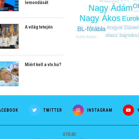
u20
lemondását
Jansik Szilárd
O
Nagy Ádám
Nyéki 
Nagy Ákos
Euro
A világ tetején
Angyal Dániel
BL-főtábla
olasz bajnoks
Erdélyi Balázs
Miért kell a vlv.hu?
ACEBOOK
TWITTER
INSTAGRAM
STB Bt.