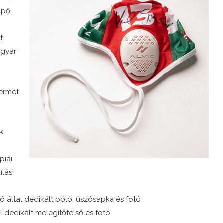
cipő
t
agyar
térmet
k
piai
ulási
ó által dedikált póló, úszósapka és fotó
l dedikált melegítőfelső és fotó