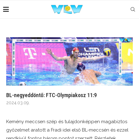
BL-negyeddöntő: FTC-Olympiakosz 11:9
2024.03.09.
Kemény meccsen szép és tulajdonképpen magabiztos
győzelmet aratott a Fradi idei első BL-meccsén és ezzel
rendkívül fontos három pontot szerzett. Részletek,