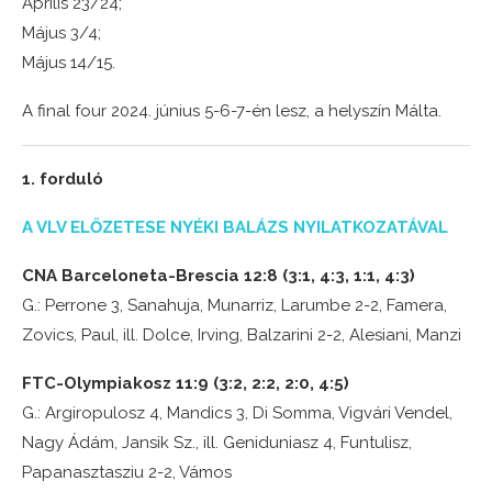
Április 23/24;
Május 3/4;
Május 14/15.
A final four 2024. június 5-6-7-én lesz, a helyszín Málta.
1. forduló
A VLV ELŐZETESE NYÉKI BALÁZS NYILATKOZATÁVAL
CNA Barceloneta-Brescia 12:8 (3:1, 4:3, 1:1, 4:3)
G.: Perrone 3, Sanahuja, Munarriz, Larumbe 2-2, Famera,
Zovics, Paul, ill. Dolce, Irving, Balzarini 2-2, Alesiani, Manzi
FTC-Olympiakosz 11:9 (3:2, 2:2, 2:0, 4:5)
G.: Argiropulosz 4, Mandics 3, Di Somma, Vigvári Vendel,
Nagy Ádám, Jansik Sz., ill. Geniduniasz 4, Funtulisz,
Papanasztasziu 2-2, Vámos