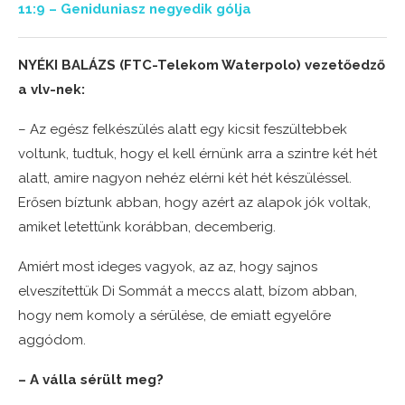
11:9 – Geniduniasz negyedik gólja
NYÉKI BALÁZS (FTC-Telekom Waterpolo) vezetőedző
a vlv-nek:
– Az egész felkészülés alatt egy kicsit feszültebbek
voltunk, tudtuk, hogy el kell érnünk arra a szintre két hét
alatt, amire nagyon nehéz elérni két hét készüléssel.
Erősen bíztunk abban, hogy azért az alapok jók voltak,
amiket letettünk korábban, decemberig.
Amiért most ideges vagyok, az az, hogy sajnos
elveszítettük Di Sommát a meccs alatt, bízom abban,
hogy nem komoly a sérülése, de emiatt egyelőre
aggódom.
– A válla sérült meg?