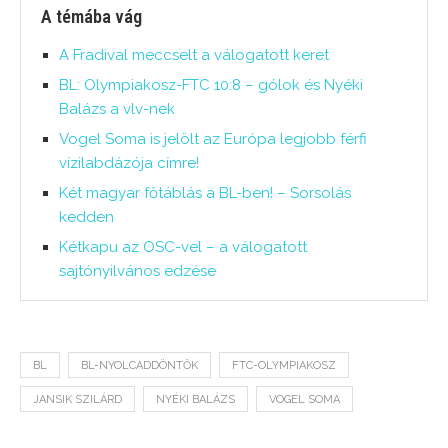
A témába vág
A Fradival meccselt a válogatott keret
BL: Olympiakosz-FTC 10:8 – gólok és Nyéki
Balázs a vlv-nek
Vogel Soma is jelölt az Európa legjobb férfi
vízilabdázója címre!
Két magyar főtáblás a BL-ben! – Sorsolás
kedden
Kétkapu az OSC-vel – a válogatott
sajtónyilvános edzése
BL
BL-NYOLCADDÖNTŐK
FTC-OLYMPIAKOSZ
JANSIK SZILÁRD
NYÉKI BALÁZS
VOGEL SOMA