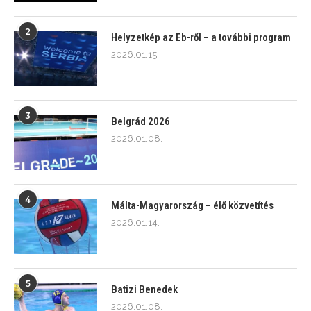
2
Helyzetkép az Eb-ről – a további program
2026.01.15.
3
Belgrád 2026
2026.01.08.
4
Málta-Magyarország – élő közvetítés
2026.01.14.
5
Batizi Benedek
2026.01.08.