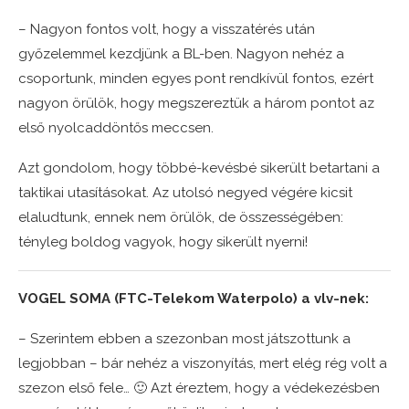
– Nagyon fontos volt, hogy a visszatérés után
győzelemmel kezdjünk a BL-ben. Nagyon nehéz a
csoportunk, minden egyes pont rendkívül fontos, ezért
nagyon örülök, hogy megszereztük a három pontot az
első nyolcaddöntős meccsen.
Azt gondolom, hogy többé-kevésbé sikerült betartani a
taktikai utasításokat. Az utolsó negyed végére kicsit
elaludtunk, ennek nem örülök, de összességében:
tényleg boldog vagyok, hogy sikerült nyerni!
VOGEL SOMA (FTC-Telekom Waterpolo) a vlv-nek:
– Szerintem ebben a szezonban most játszottunk a
legjobban – bár nehéz a viszonyítás, mert elég rég volt a
szezon első fele… 🙂 Azt éreztem, hogy a védekezésben