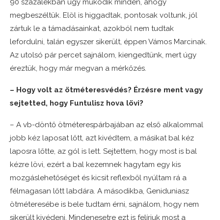
90 százalékban úgy működik minden, ahogy
megbeszéltük. Elöl is higgadtak, pontosak voltunk, jól
zártuk le a támadásainkat, azokból nem tudtak
lefordulni, talán egyszer sikerült, éppen Vámos Marcinak.
Az utolsó pár percet sajnálom, kiengedtünk, mert úgy
éreztük, hogy már megvan a mérkőzés.
– Hogy volt az ötméteresvédés? Érzésre ment vagy
sejtetted, hogy Funtulisz hova lövi?
– A vb-döntő ötméterespárbajában az első alkalommal
jobb kéz laposat lőtt, azt kivédtem, a másikat bal kéz
laposra lőtte, az gól is lett. Sejtettem, hogy most is bal
kézre lövi, ezért a bal kezemnek hagytam egy kis
mozgáslehetőséget és kicsit reflexből nyúltam rá a
félmagasan lőtt labdára. A másodikba, Geniduniasz
ötméteresébe is bele tudtam érni, sajnálom, hogy nem
sikerült kivédeni. Mindenesetre ezt is felírjuk most a