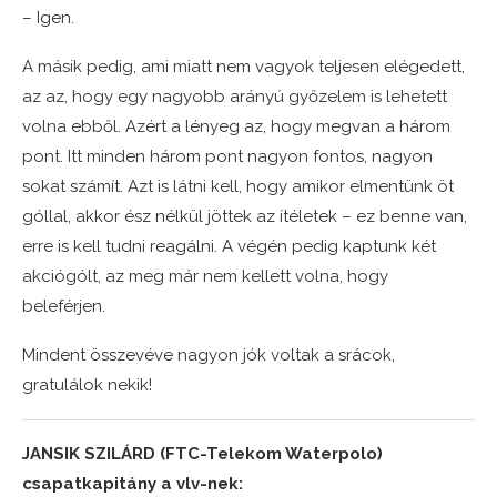
– Igen.
A másik pedig, ami miatt nem vagyok teljesen elégedett,
az az, hogy egy nagyobb arányú győzelem is lehetett
volna ebből. Azért a lényeg az, hogy megvan a három
pont. Itt minden három pont nagyon fontos, nagyon
sokat számít. Azt is látni kell, hogy amikor elmentünk öt
góllal, akkor ész nélkül jöttek az ítéletek – ez benne van,
erre is kell tudni reagálni. A végén pedig kaptunk két
akciógólt, az meg már nem kellett volna, hogy
beleférjen.
Mindent összevéve nagyon jók voltak a srácok,
gratulálok nekik!
JANSIK SZILÁRD (FTC-Telekom Waterpolo)
csapatkapitány a vlv-nek: