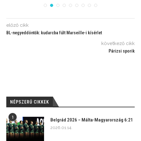
előző cikk
BL-negyeddöntők: kudarcba fúlt Marseille-i kísérlet
következő cikk
Párizsi sporik
NÉPSZERŰ CIKKEK
1
Belgrád 2026 – Málta-Magyarország 6:21
2026.01.14.