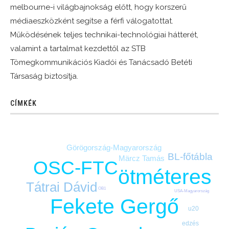
melbourne-i világbajnokság előtt, hogy korszerű
médiaeszközként segítse a férfi válogatottat.
Működésének teljes technikai-technológiai hátterét,
valamint a tartalmat kezdettől az STB
Tömegkommunikációs Kiadói és Tanácsadó Betéti
Társaság biztosítja.
CÍMKÉK
Görögország-Magyarország
BL-főtábla
Märcz Tamás
OSC-FTC
ötméteres
Tátrai Dávid
OB1
USA-Magyarország
Fekete Gergő
u20
edzés