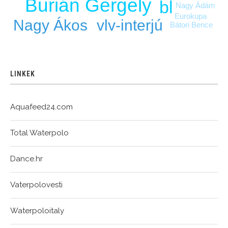
Burián Gergely
bl
Nagy Ádám
Eurokupa
Nagy Ákos
vlv-interjú
Bátori Bence
LINKEK
Aquafeed24.com
Total Waterpolo
Dance.hr
Vaterpolovesti
Waterpoloitaly