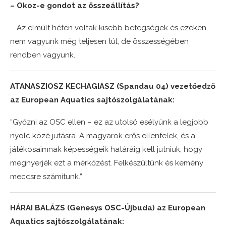
– Okoz-e gondot az összeállítás?
– Az elmúlt héten voltak kisebb betegségek és ezeken
nem vagyunk még teljesen túl, de összességében
rendben vagyunk.
ATANASZIOSZ KECHAGIASZ (Spandau 04) vezetőedző
az European Aquatics sajtószolgálatának:
“Győzni az OSC ellen – ez az utolsó esélyünk a legjobb
nyolc közé jutásra. A magyarok erős ellenfelek, és a
játékosaimnak képességeik határáig kell jutniuk, hogy
megnyerjék ezt a mérkőzést. Felkészültünk és kemény
meccsre számítunk.”
HÁRAI BALÁZS (Genesys OSC-Újbuda) az European
Aquatics sajtószolgálatának: