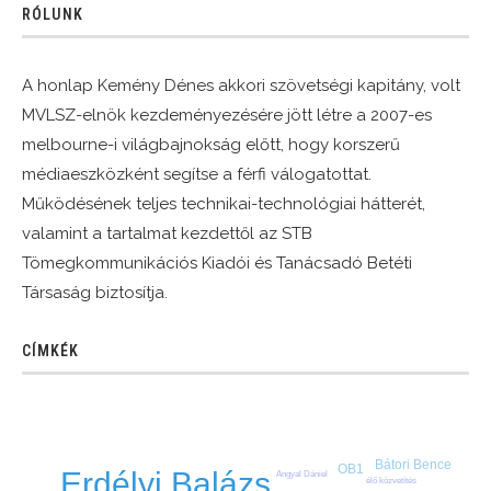
RÓLUNK
A honlap Kemény Dénes akkori szövetségi kapitány, volt
MVLSZ-elnök kezdeményezésére jött létre a 2007-es
melbourne-i világbajnokság előtt, hogy korszerű
médiaeszközként segítse a férfi válogatottat.
Működésének teljes technikai-technológiai hátterét,
valamint a tartalmat kezdettől az STB
Tömegkommunikációs Kiadói és Tanácsadó Betéti
Társaság biztosítja.
CÍMKÉK
Bátori Bence
OB1
Erdélyi Balázs
Angyal Dániel
élő közvetítés