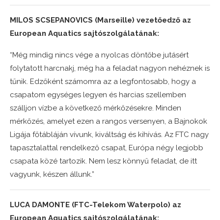
MILOS SCSEPANOVICS (Marseille) vezetőedző az
European Aquatics sajtószolgálatának:
“Még mindig nincs vége a nyolcas döntőbe jutásért
folytatott harcnakj, még ha a feladat nagyon nehéznek is
tűnik. Edzőként számomra az a legfontosabb, hogy a
csapatom egységes legyen és harcias szellemben
szálljon vízbe a következő mérkőzésekre. Minden
mérkőzés, amelyet ezen a rangos versenyen, a Bajnokok
Ligája főtábláján vívunk, kiváltság és kihívás. Az FTC nagy
tapasztalattal rendelkező csapat, Európa négy legjobb
csapata közé tartozik. Nem lesz könnyű feladat, de itt
vagyunk, készen állunk.”
LUCA DAMONTE (FTC-Telekom Waterpolo) az
European Aquatics sajtószolgálatának: