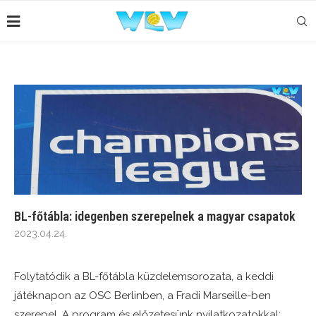
BL-főtábla: idegenben szerepelnek a magyar csapatok
2023.04.24.
Folytatódik a BL-főtábla küzdelemsorozata, a keddi
játéknapon az OSC Berlinben, a Fradi Marseille-ben
szerepel. A program és előzetesünk nyilatkozatokkal: