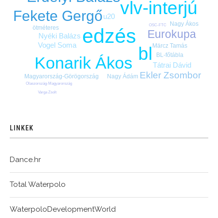
vlv-interjú
Fekete Gergő
u20
Nagy Ákos
OSC-FTC
ötméteres
edzés
Eurokupa
Nyéki Balázs
Vogel Soma
Märcz Tamás
bl
BL-főtábla
Konarik Ákos
Tátrai Dávid
Ekler Zsombor
Magyarország-Görögország
Nagy Ádám
Olaszország-Magyarország
Varga Zsolt
LINKEK
Dance.hr
Total Waterpolo
WaterpoloDevelopmentWorld