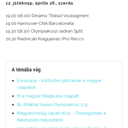
12. játéknap, április 26., szerda
19.00 (16.00) Dinamo Tbiliszi-Vouliagmeni
19.00 Hannover-CNA Barceloneta
19.30 (18.30) Olympiakosz-Jadran Split
20.30 Radnicski Kragujevác-Pro Recco
A témába vág
Eurokupa – külföldön játszanak a magyar
csapatok
Itt a magyar Világkupa-csapat!
BL-főtábla: Vasas-Olympiakosz 5:15
Magyarország-Japán 16:12 – Összegzések a
felkészülés helyzetéről