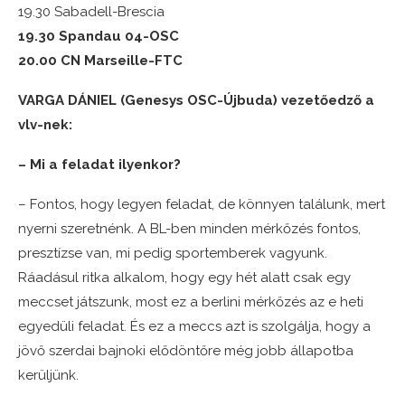
19.30 Sabadell-Brescia
19.30 Spandau 04-OSC
20.00 CN Marseille-FTC
VARGA DÁNIEL (Genesys OSC-Újbuda) vezetőedző a
vlv-nek:
– Mi a feladat ilyenkor?
– Fontos, hogy legyen feladat, de könnyen találunk, mert
nyerni szeretnénk. A BL-ben minden mérkőzés fontos,
presztízse van, mi pedig sportemberek vagyunk.
Ráadásul ritka alkalom, hogy egy hét alatt csak egy
meccset játszunk, most ez a berlini mérkőzés az e heti
egyedüli feladat. És ez a meccs azt is szolgálja, hogy a
jövő szerdai bajnoki elődöntőre még jobb állapotba
kerüljünk.