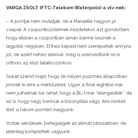
VARGA ZSOLT (FTC-Telekom Waterpolo) a vlv-nek:
– A pontjai nem mutatják, de a Marseille nagyon jó
csapat. A csoportküzdelmek kezdetekor azt gondoltam,
hogy ebben a csoportban simán benne lesznek a
legjobb négyben. Ehhez képest nem szerepeltek annyira
jól, de azért nehéz ellenük, meg is szenvedtünk mi is
otthon, az első találkozónkon.
Sokat számít majd, hogy ők milyen pszichés állapotban
jönnek ki erre a mérkőzésre. Ugye, a final eightbe már
nem juthatnak be, lehet, hogy a BL-t már “elengedték”, de
az is, hogy nagy bennük a bizonyítási vágy. Ami minket
illet: a három pontért megyünk.
Voltak sérülések, betegségek az elmúlt időszakban, de
jelenleg komplettek vagyunk.