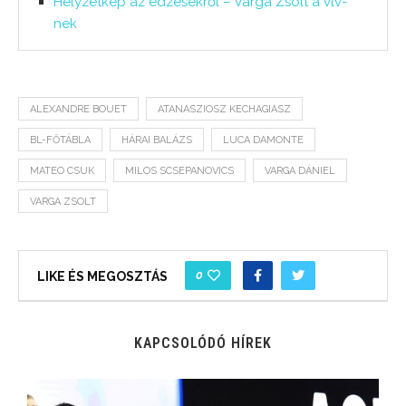
Helyzetkép az edzésekről – Varga Zsolt a vlv-
nek
ALEXANDRE BOUET
ATANASZIOSZ KECHAGIASZ
BL-FŐTÁBLA
HÁRAI BALÁZS
LUCA DAMONTE
MATEO CSUK
MILOS SCSEPANOVICS
VARGA DÁNIEL
VARGA ZSOLT
0
LIKE ÉS MEGOSZTÁS
KAPCSOLÓDÓ HÍREK