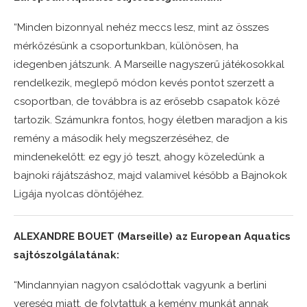
“Minden bizonnyal nehéz meccs lesz, mint az összes
mérkőzésünk a csoportunkban, különösen, ha
idegenben játszunk. A Marseille nagyszerű játékosokkal
rendelkezik, meglepő módon kevés pontot szerzett a
csoportban, de továbbra is az erősebb csapatok közé
tartozik. Számunkra fontos, hogy életben maradjon a kis
remény a második hely megszerzéséhez, de
mindenekelőtt: ez egy jó teszt, ahogy közeledünk a
bajnoki rájátszáshoz, majd valamivel később a Bajnokok
Ligája nyolcas döntőjéhez.
ALEXANDRE BOUET (Marseille) az European Aquatics
sajtószolgálatának:
“Mindannyian nagyon csalódottak vagyunk a berlini
vereség miatt, de folytattuk a kemény munkát annak