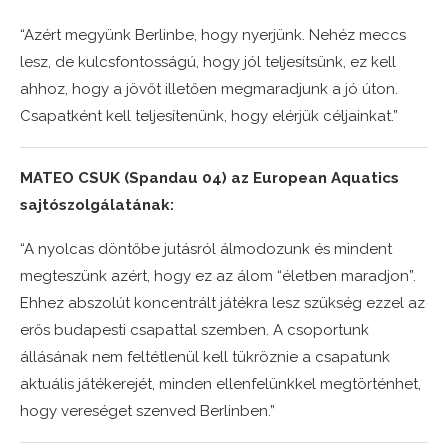
“Azért megyünk Berlinbe, hogy nyerjünk. Nehéz meccs
lesz, de kulcsfontosságú, hogy jól teljesítsünk, ez kell
ahhoz, hogy a jövőt illetően megmaradjunk a jó úton.
Csapatként kell teljesítenünk, hogy elérjük céljainkat.”
MATEO CSUK (Spandau 04) az European Aquatics
sajtószolgálatának:
“A nyolcas döntőbe jutásról álmodozunk és mindent
megteszünk azért, hogy ez az álom “életben maradjon”.
Ehhez abszolút koncentrált játékra lesz szükség ezzel az
erős budapesti csapattal szemben. A csoportunk
állásának nem feltétlenül kell tükröznie a csapatunk
aktuális játékerejét, minden ellenfelünkkel megtörténhet,
hogy vereséget szenved Berlinben.”