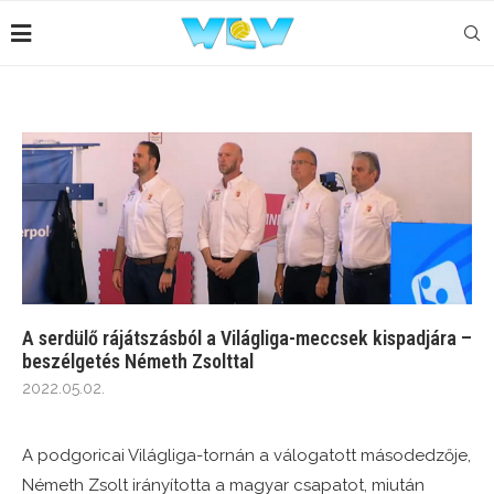
A serdülő rájátszásból a Világliga-meccsek kispadjára –
beszélgetés Németh Zsolttal
2022.05.02.
A podgoricai Világliga-tornán a válogatott másodedzője,
Németh Zsolt irányította a magyar csapatot, miután