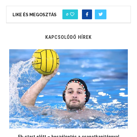
0
LIKE ÉS MEGOSZTÁS
KAPCSOLÓDÓ HÍREK
Eb-start előtt – beszélgetés a csapatkapitánnyal