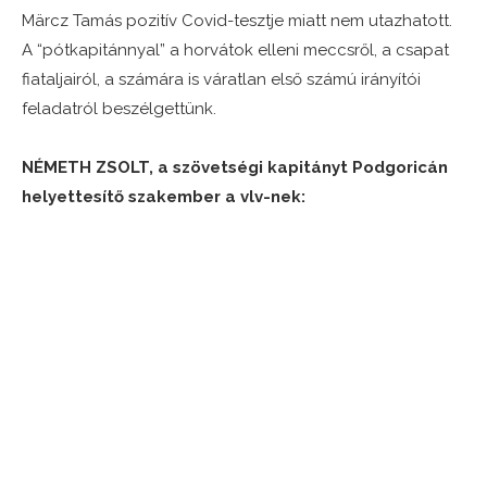
Märcz Tamás pozitív Covid-tesztje miatt nem utazhatott.
A “pótkapitánnyal” a horvátok elleni meccsről, a csapat
fiataljairól, a számára is váratlan első számú irányítói
feladatról beszélgettünk.
NÉMETH ZSOLT, a szövetségi kapitányt Podgoricán
helyettesítő szakember a vlv-nek: