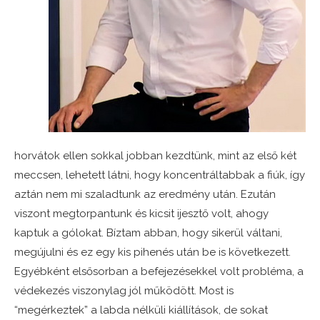
horvátok ellen sokkal jobban kezdtünk, mint az első két
meccsen, lehetett látni, hogy koncentráltabbak a fiúk, így
aztán nem mi szaladtunk az eredmény után. Ezután
viszont megtorpantunk és kicsit ijesztő volt, ahogy
kaptuk a gólokat. Bíztam abban, hogy sikerül váltani,
megújulni és ez egy kis pihenés után be is következett.
Egyébként elsősorban a befejezésekkel volt probléma, a
védekezés viszonylag jól működött. Most is
“megérkeztek” a labda nélküli kiállítások, de sokat