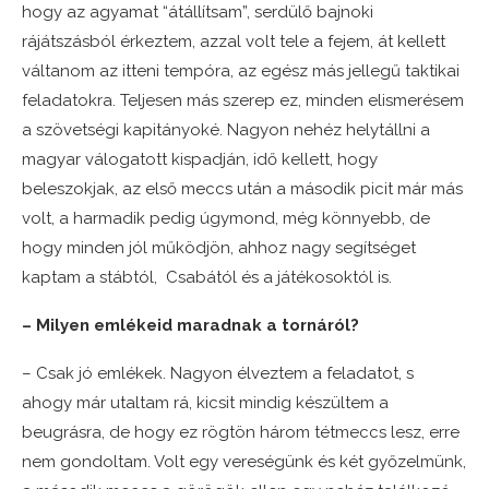
hogy az agyamat “átállítsam”, serdülő bajnoki
rájátszásból érkeztem, azzal volt tele a fejem, át kellett
váltanom az itteni tempóra, az egész más jellegű taktikai
feladatokra. Teljesen más szerep ez, minden elismerésem
a szövetségi kapitányoké. Nagyon nehéz helytállni a
magyar válogatott kispadján, idő kellett, hogy
beleszokjak, az első meccs után a második picit már más
volt, a harmadik pedig úgymond, még könnyebb, de
hogy minden jól működjön, ahhoz nagy segítséget
kaptam a stábtól, Csabától és a játékosoktól is.
– Milyen emlékeid maradnak a tornáról?
– Csak jó emlékek. Nagyon élveztem a feladatot, s
ahogy már utaltam rá, kicsit mindig készültem a
beugrásra, de hogy ez rögtön három tétmeccs lesz, erre
nem gondoltam. Volt egy vereségünk és két győzelmünk,