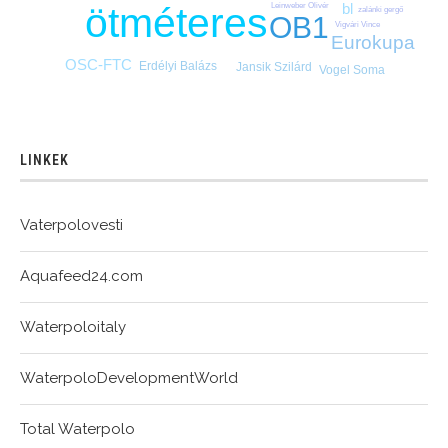
bl
ötméteres
Leinweber Olivér
zalánki gergő
OB1
Vigvári Vince
Eurokupa
OSC-FTC
Erdélyi Balázs
Jansik Szilárd
Vogel Soma
LINKEK
Vaterpolovesti
Aquafeed24.com
Waterpoloitaly
WaterpoloDevelopmentWorld
Total Waterpolo