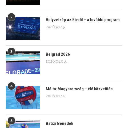
2
Helyzetkép az Eb-ről – a további program
2026.01.15.
3
Belgrád 2026
2026.01.08.
4
Málta-Magyarország – élő közvetítés
2026.01.14.
5
Batizi Benedek