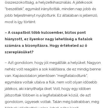
összeszokottság, a helyzetkihasználás. A játékosok
“beszéltek”, egymást irányították, minden nap jobb és
jobb teljesítményt nyújtottunk. Ez általában is jellemző,
most is így történt.
– A csapatból több kulcsember, biztos pont
hiányzott, ez ilyenkor nagy lehetőség a fiatalok
számára a bizonyításra. Hogy értékeled az ő
szereplésüket?
– Azt gondolom, hogy jól megállták a helyüket. Nagyon
nehéz volt reagálni a sok kiállításra, de ez mindig benne
van. Kapásoldalon jelentősen “megfiatalodtunk”,
egymásra voltak utalva a fiúk, nem volt olyan idősebb
játékos, aki irányíthatja őket. Volt, hogy egy időben
játszottak többen is a legfiatalabbak közül, de azt
gondolom, ügyesek voltak. Talán még bátrabban, még