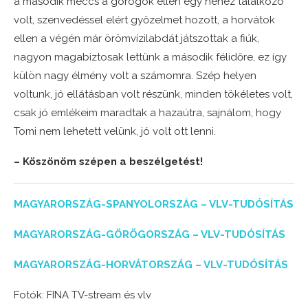
a második meccs a görögök ellen egy nehéz találkozó
volt, szenvedéssel elért győzelmet hozott, a horvátok
ellen a végén már örömvízilabdát játszottak a fiúk,
nagyon magabiztosak lettünk a második félidőre, ez így
külön nagy élmény volt a számomra. Szép helyen
voltunk, jó ellátásban volt részünk, minden tökéletes volt,
csak jó emlékeim maradtak a hazaútra, sajnálom, hogy
Tomi nem lehetett velünk, jó volt ott lenni.
– Köszönöm szépen a beszélgetést!
MAGYARORSZÁG-SPANYOLORSZÁG – VLV-TUDÓSÍTÁS
MAGYARORSZÁG-GÖRÖGORSZÁG – VLV-TUDÓSÍTÁS
MAGYARORSZÁG-HORVÁTORSZÁG – VLV-TUDÓSÍTÁS
Fotók: FINA TV-stream és vlv