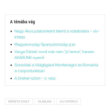
A témába vág
Nagy Ákos jutalomként tekint a vízilabdára – vlv-
interjú
Magyarország-Spanyolország 9:10
Varga Dániel: most már nem “jó lenne”, hanem
AKARUNK nyerni!
Sorsoltak a Világligára! Montenegró és Románia
a csoportunkban
A Dreher-sztori – 0. rész
NÉMETH ZSOLT
VILÁGLIGA
VLV-INTERJÚ