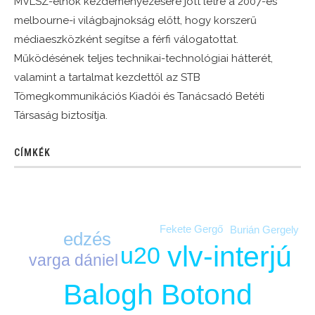
MVLSZ-elnök kezdeményezésére jött létre a 2007-es
melbourne-i világbajnokság előtt, hogy korszerű
médiaeszközként segítse a férfi válogatottat.
Működésének teljes technikai-technológiai hátterét,
valamint a tartalmat kezdettől az STB
Tömegkommunikációs Kiadói és Tanácsadó Betéti
Társaság biztosítja.
CÍMKÉK
Fekete Gergő
Burián Gergely
edzés
vlv-interjú
u20
varga dániel
Balogh Botond