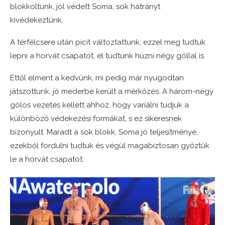
blokkoltunk, jól védett Soma, sok hátrányt
kivédekeztünk.
A térfélcsere után picit változtattunk, ezzel meg tudtuk
lepni a horvát csapatot, el tudtunk húzni négy góllal is.
Ettől elment a kedvünk, mi pedig már nyugodtan
játszottunk, jó mederbe került a mérkőzés. A három-négy
gólos vezetés kellett ahhoz, hogy variálni tudjuk a
különböző védekezési formákat, s ez sikeresnek
bizonyult. Maradt a sok blokk, Soma jó teljesítménye,
ezekből fordulni tudtuk és végül magabiztosan győztük
le a horvát csapatot.