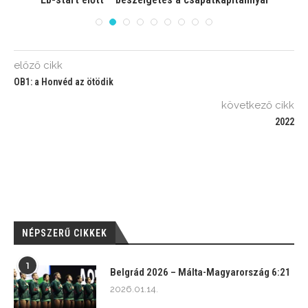
előző cikk
OB1: a Honvéd az ötödik
következő cikk
2022
NÉPSZERŰ CIKKEK
1
Belgrád 2026 – Málta-Magyarország 6:21
2026.01.14.