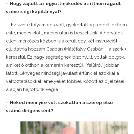
– Hogy zajlott az együttműködés az itthon ragadt
szövetségi kapitánnyal?
– Ez szinte folyamatos volt, gyakorlatilag reggel, délben
este, meccs előtt, meccs után is beszéltünk. A horvátok
elleni mérkőzés közben is sikerült egy-két instrukciót
eljuttatnia hozzám Csabán (Mátéfalvy Csabán – a szerk.)
keresztül. Ez nagy segítségnek bizonyult, voltak dolgok,
amiket ő otthon a kamerán keresztül, “felülről” jobban
látott. Lényeges minőségi javulást értünk el azokkal a
változtatásokkal, amelyeket többek között az ő jelzései
alapján hajtottunk végre.
– Neked mennyire volt szokatlan a szerep első
számú dirigensként?
–