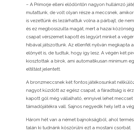
– A Primorje elleni elődöntőn nagyon hullámzó ját
mutattunk, de volt olyan része a meccsnek, amikor
is vezettünk és lezárhattuk volna a párbajt, de nem 
és ez megbosszulta magát, mert a hazai közönség 
csapat vérszemet kapott és legyűrt minket a végé
hibával játszottunk. Az ellenfél nyilván megkapta 
előnyét is, de tudtuk, hogy így lesz. A végén két pir
kiosztottak a bírok, ami automatikusan minimum 
eltiltást jelentett.
A bronzmeccsnek két fontos játékosunkat nélkülözve
nagyot küzdött az egész csapat, a fáradtság is érző
kapott gól még vállalható, ennyivel lehet meccset 
támadójátékra vall. Sajnos negyedik hely lett a vé
Három hét van a német bajnokságból, ahol termész
talán ki tudnánk köszörülni ezt a mostani csorbát.