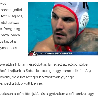
ékot
 három góllal
tettük sajnos,
előtt játszó
re. Rengeteg
a hazai pálya
os lapot is
egymeccses
 álltunk ki, ami érződött is. Emellett az elődöntőben
dött rajtunk, a Sabadell pedig nagy iramot diktált. A 9
nyerni, de a két lőtt gól borzasztóan gyenge
ge, pedig több volt benne.
etesen a döntőbe jutás és a győzelem a cél, amivel egy