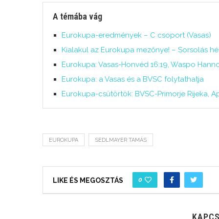
A témába vág
Eurokupa-eredmények – C csoport (Vasas)
Kialakul az Eurokupa mezőnye! – Sorsolás hé
Eurokupa: Vasas-Honvéd 16:19, Waspo Hanno
Eurokupa: a Vasas és a BVSC folytathatja
Eurokupa-csütörtök: BVSC-Primorje Rijeka, 
EUROKUPA
SEDLMAYER TAMÁS
0
LIKE ÉS MEGOSZTÁS
KAPCS