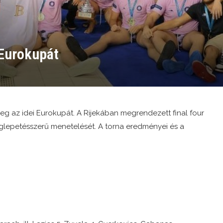
 Eurokupát
g az idei Eurokupát. A Rijekában megrendezett final four
glepetésszerű menetelését. A torna eredményei és a