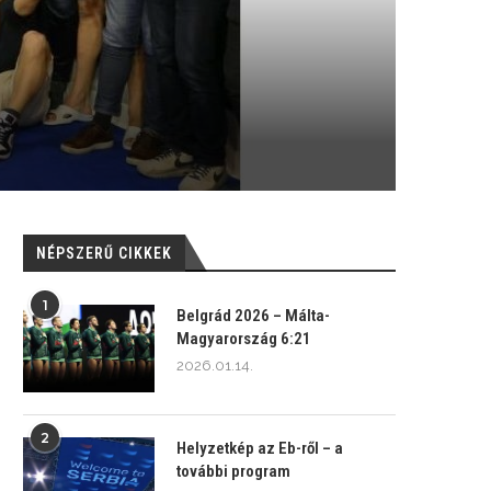
NÉPSZERŰ CIKKEK
1
Belgrád 2026 – Málta-
Magyarország 6:21
2026.01.14.
2
Helyzetkép az Eb-ről – a
további program