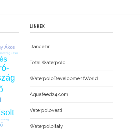
LINKEK
Dance.hr
y Ákos
rország-USA
és
Total Waterpolo
ró-
szág
WaterpoloDevelopmentWorld
ő
Aquafeed24.com
l
Vaterpolovesti
solt
ország
gő
Waterpoloitaly