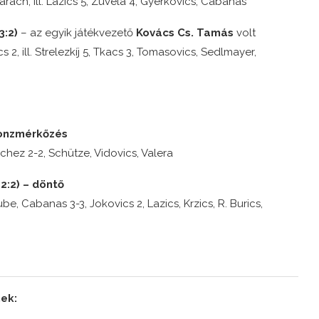
larach, ill. Lazics 5, Zuvela 4, Gyerkovics, Cabanas
3:2)
– az egyik játékvezető
Kovács Cs. Tamás
volt
s 2, ill. Strelezkíj 5, Tkacs 3, Tomasovics, Sedlmayer,
bronzmérkőzés
nchez 2-2, Schütze, Vidovics, Valera
 2:2) – döntő
ube, Cabanas 3-3, Jokovics 2, Lazics, Krzics, R. Burics,
ek: