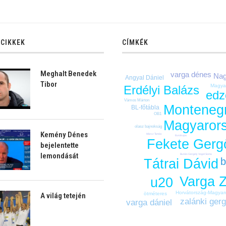
 CIKKEK
CÍMKÉK
Meghalt Benedek
varga dénes
Nag
Angyal Dániel
Tibor
Magya
Erdélyi Balázs
edz
Vámos Márton
Monteneg
BL-főtábla
OB1
Magyaror
olasz bajnokság
Kemény Dénes
Märcz Tamás
Eurokupa
Fekete Gerg
bejelentette
lemondását
Burián Gergely
Vogel Soma
b
Tátrai Dávid
Varga Z
u20
Horvátország-Magyar
ötméteres
A világ tetején
zalánki ger
varga dániel