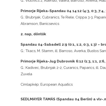
G.: Vidovics 2, Asensio, Valera, Barroso, Averka, Mal
Primorje Rijeka-Spandau 04 14:12 (4:3, 0:3, 7:4, 
G.: Brubnjak, Cubranics, Te Riele, Crippa 3-3, Paparic
Abramson, Banicsevics
2. nap, döntők
Spandau 04-Sabadell 2:9 (0:1, 1:2, 0:3, 1:3) – 
G.: Tkacs, M. Stamm, ill. Barroso, Averka, Bustos Sa
Primorje Rijeka-Jug Dubrovnik 6:12 (1:3, 1:1, 2:6,
G.: Kadivec, Brubnjak 2-2, Curanics, Paparics, ill. Da
Zuvela
Címlapkép: European Aquatics
SEDLMAYER TAMÁS (Spandau 04 Berlin) a vlv-.n