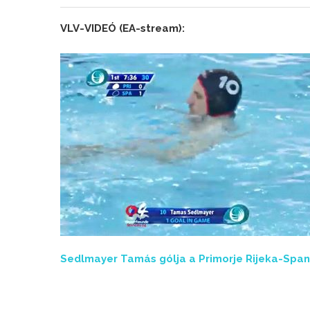
VLV-VIDEÓ (EA-stream):
Sedlmayer Tamás gólja a Primorje Rijeka-Sp