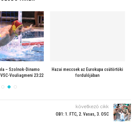
főtábla – Szolnok-CN
Eurokupa-főtábla: Szolnokon játszik a
 10:14, Buducsnoszty
CN Barcelona
rica-BVSC 8:18
következő cikk
OB1: 1. FTC, 2. Vasas, 3. OSC