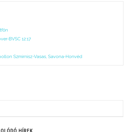
tfőn
ver-BVSC 12:17
Apollon Szmirnisz-Vasas, Savona-Honvéd
OLÓDÓ HÍREK