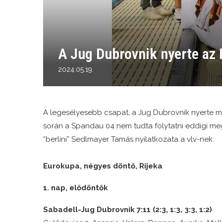
A Jug Dubrovnik nyerte az
2024.05.19.
A legesélyesebb csapat, a Jug Dubrovnik nyerte me
során a Spandau 04 nem tudta folytatni eddigi me
“berlini” Sedlmayer Tamás nyilatkozata a vlv-nek:
Eurokupa, négyes döntő, Rijeka
1. nap, elődöntők
Sabadell-Jug Dubrovnik 7:11 (2:3, 1:3, 3:3, 1:2)