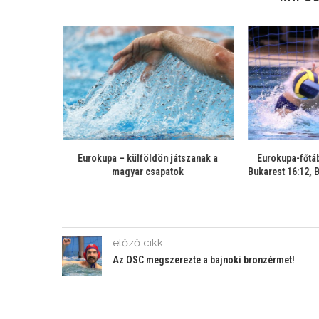
lnok-Dinamo
Hazai meccsek az Eurokupa csütörtöki
Eurokupa-
iagmeni 23:22
fordulójában
Barcelona
Podgo
előző cikk
Az OSC megszerezte a bajnoki bronzérmet!