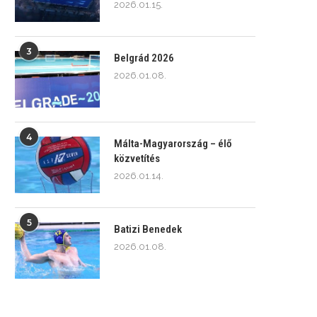
2026.01.15.
3
Belgrád 2026
2026.01.08.
4
Málta-Magyarország – élő
közvetítés
2026.01.14.
5
Batizi Benedek
2026.01.08.