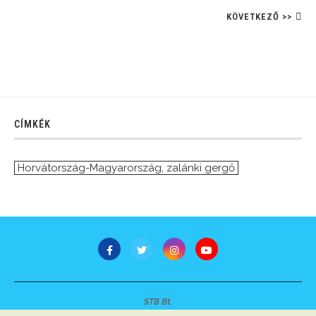
KÖVETKEZŐ >>
CÍMKÉK
Horvátország-Magyarország
,
zalánki gergő
STB Bt.
Minden jog fenntartva © 2007-2022