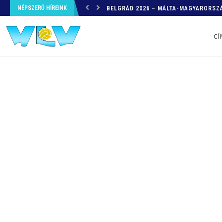
NÉPSZERŰ HÍREINK
HELYZETKÉP AZ EB-RŐL – A TOVÁBBI
CÍ