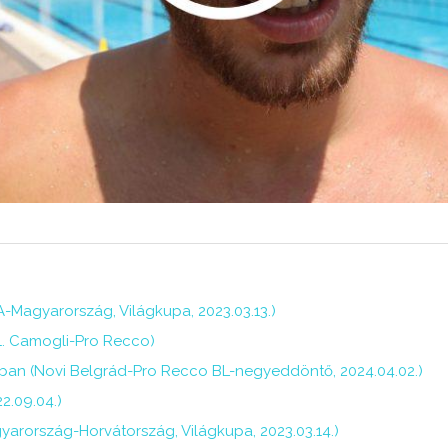
A-Magyarország, Világkupa, 2023.03.13.)
01. Camogli-Pro Recco)
jban (Novi Belgrád-Pro Recco BL-negyeddöntő, 2024.04.02.)
22.09.04.)
gyarország-Horvátország, Világkupa, 2023.03.14.)