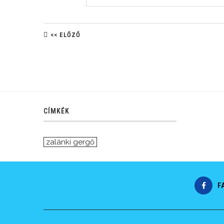
<< ELŐZŐ
CÍMKÉK
zalánki gergő
F