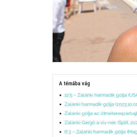
A témába vág
12:5 – Zalánki harmadik gólja (US
Zalánki harmadik gólja (2023.10.
Zalánki gólja az ötméterespárba
Zalánki Gergő a vlv-nek (Split, 20
6:3 – Zalánki harmadik gólja (Ma