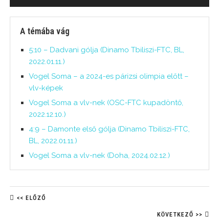
A témába vág
5:10 – Dadvani gólja (Dinamo Tbiliszi-FTC, BL,
2022.01.11.)
Vogel Soma – a 2024-es párizsi olimpia előtt –
vlv-képek
Vogel Soma a vlv-nek (OSC-FTC kupadöntő,
2022.12.10.)
4:9 – Damonte első gólja (Dinamo Tbiliszi-FTC,
BL, 2022.01.11.)
Vogel Soma a vlv-nek (Doha, 2024.02.12.)
<< ELŐZŐ
KÖVETKEZŐ >>