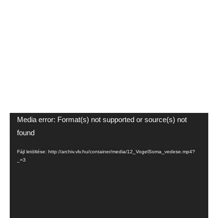
Videólejátszó
Media error: Format(s) not supported or source(s) not
found
Fájl letöltése: http://archiv.vlv.hu/container/media/12_VogelSoma_vedese.mp4?
_=3