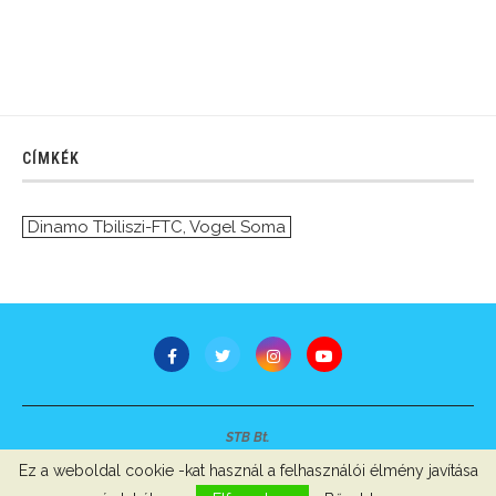
CÍMKÉK
Dinamo Tbiliszi-FTC
,
Vogel Soma
STB Bt.
Minden jog fenntartva © 2007-2022
Ez a weboldal cookie -kat használ a felhasználói élmény javítása
Szerzői jogok, adatvédelem
-
Impresszum