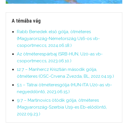
A témába vág
Rabb Benedek első gólja, ötméteres
(Magyarország-Németország U16-os vb-
csoportmeccs, 2024.06.18.)
Az ötméterespárbaj (SRB-HUN, U20-as vb-
csoportmeccs, 2023.06.10.)
12:7 – Manhercz Krisztián második gólja,
ötméteres (OSC-Crvena Zvezda, BL, 2022.04.19.)
5:1 – Tátrai ötméteresgólja (HUN-ITA U20-as vb-
negyeddöntő, 2023.06.15.)
9:7 – Martinovics ötödik gólja, ötméteres
(Magyarország-Szerbia U19-es Eb-elődöntő,
2022.09.23.)