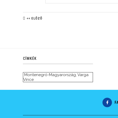
<< ELŐZŐ
CÍMKÉK
Montenegró-Magyarország
,
Varga
Vince
F