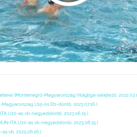
éteres (Montenegró-Magyarország Világliga-selejtező, 2022.03.
Magyarország U15-ös Eb-döntő, 2023.07.16.)
N-ITA U20-as vb-negyeddöntő, 2023.06.15.)
(HUN-ITA U20-as vb-negyeddöntő, 2023.06.15.)
as vb, 2025.06.16.)