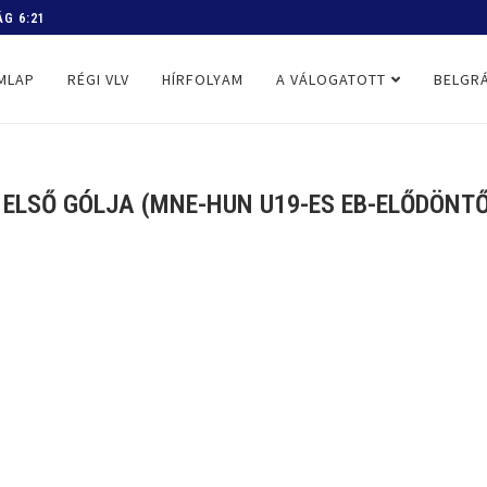
 PROGRAM
MLAP
RÉGI VLV
HÍRFOLYAM
A VÁLOGATOTT
BELGRÁ
ELSŐ GÓLJA (MNE-HUN U19-ES EB-ELŐDÖNTŐ,