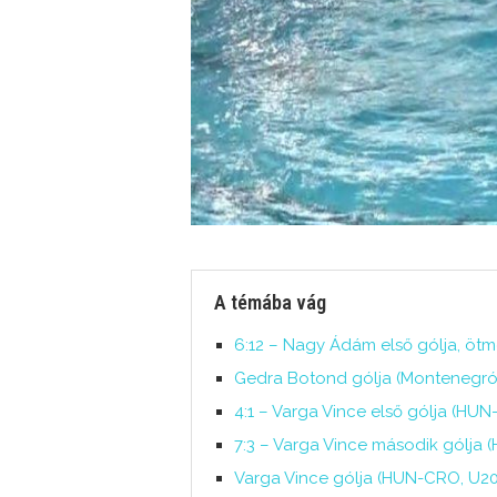
A témába vág
6:12 – Nagy Ádám első gólja, ötm
Gedra Botond gólja (Montenegró-
4:1 – Varga Vince első gólja (HU
7:3 – Varga Vince második gólja 
Varga Vince gólja (HUN-CRO, U20-