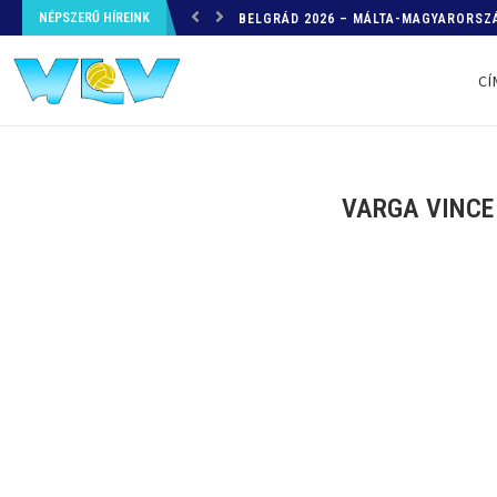
NÉPSZERŰ HÍREINK
HELYZETKÉP AZ EB-RŐL – A TOVÁBBI
CÍ
VARGA VINCE 