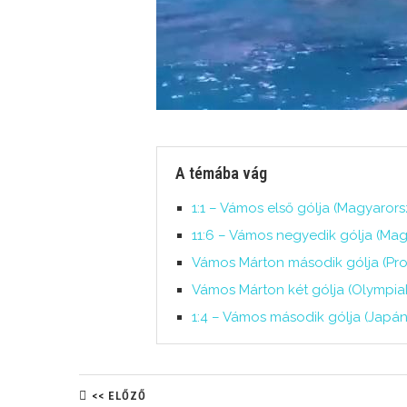
A témába vág
1:1 – Vámos első gólja (Magyarors
11:6 – Vámos negyedik gólja (Mag
Vámos Márton második gólja (Pro
Vámos Márton két gólja (Olympiak
1:4 – Vámos második gólja (Japán
<< ELŐZŐ