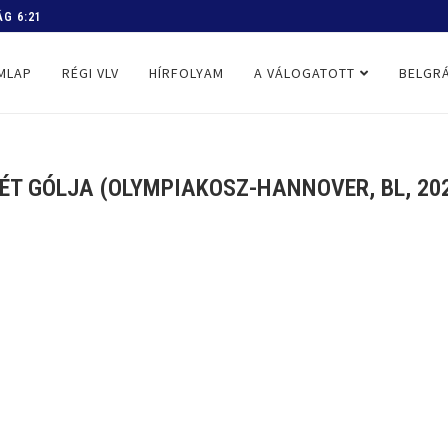
 PROGRAM
MLAP
RÉGI VLV
HÍRFOLYAM
A VÁLOGATOTT
BELGRÁ
T GÓLJA (OLYMPIAKOSZ-HANNOVER, BL, 202