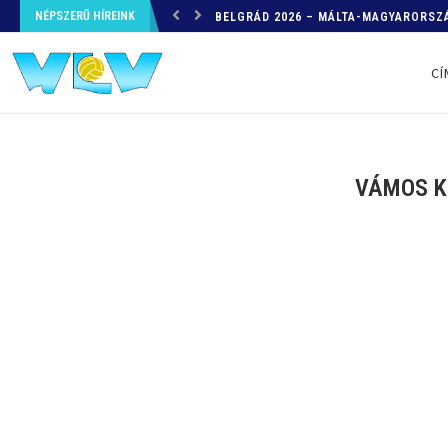
NÉPSZERŰ HÍREINK
HELYZETKÉP AZ EB-RŐL – A TOVÁBBI
CÍ
VÁMOS KÉ