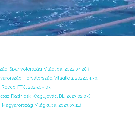
zág-Spanyolország, Világliga, 2022.04.28.)
yarország-Horvátország, Világliga, 2022.04.30.)
 Recco-FTC, 2025.09.07.)
osz-Radnicski Kragujevác, BL, 2023.02.07.)
-Magyarország, Világkupa, 2023.03.11.)