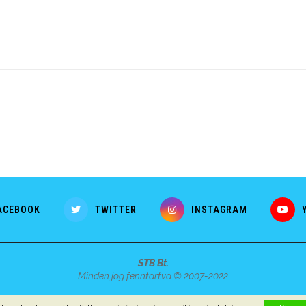
ACEBOOK
TWITTER
INSTAGRAM
STB Bt.
Minden jog fenntartva © 2007-2022
Szerzői jogok, adatvédelem
-
Impresszum