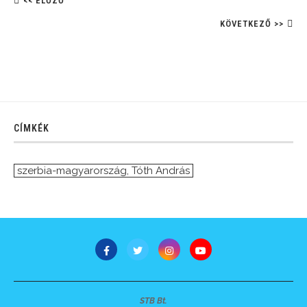
<< ELŐZŐ
KÖVETKEZŐ >>
CÍMKÉK
szerbia-magyarország
,
Tóth András
STB Bt.