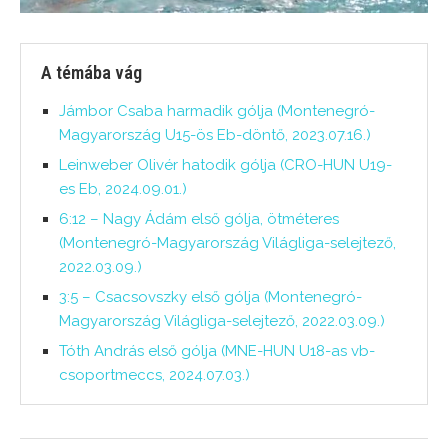
A témába vág
Jámbor Csaba harmadik gólja (Montenegró-
Magyarország U15-ös Eb-döntő, 2023.07.16.)
Leinweber Olivér hatodik gólja (CRO-HUN U19-
es Eb, 2024.09.01.)
6:12 – Nagy Ádám első gólja, ötméteres
(Montenegró-Magyarország Világliga-selejtező,
2022.03.09.)
3:5 – Csacsovszky első gólja (Montenegró-
Magyarország Világliga-selejtező, 2022.03.09.)
Tóth András első gólja (MNE-HUN U18-as vb-
csoportmeccs, 2024.07.03.)