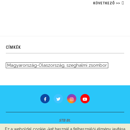
KÖVETKEZŐ >>
CÍMKÉK
Magyarország-Olaszország
,
szeghalmi zsombor
STB Bt.
Minden jog fenntartva © 2007-2022
Ez a weboldal cookie -kat használ a felhasználói élmény javítása