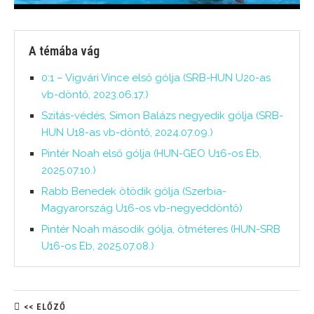
A témába vág
0:1 – Vigvári Vince első gólja (SRB-HUN U20-as
vb-döntő, 2023.06.17.)
Szitás-védés, Simon Balázs negyedik gólja (SRB-
HUN U18-as vb-döntő, 2024.07.09.)
Pintér Noah első gólja (HUN-GEO U16-os Eb,
2025.07.10.)
Rabb Benedek ötödik gólja (Szerbia-
Magyarország U16-os vb-negyeddöntő)
Pintér Noah második gólja, ötméteres (HUN-SRB
U16-os Eb, 2025.07.08.)
<< ELŐZŐ