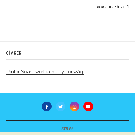
KÖVETKEZŐ >>
CÍMKÉK
Pintér Noah
,
szerbia-magyarország
STB Bt.
Minden jog fenntartva © 2007-2022