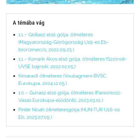
A témába vág
1:1 – Gkillasz első gólja, ötméteres
(Magyarország-Görögország U19-es Eb-
bronzmeccs, 2022.09.25.)
1:1 – Konarik Ákos első gólja, ötméteres (Szolnok-
UVSE bajnoki, 2022.02.05.)
Kimaradt ötméteres (Vouliagmeni-BVSC,
Eurokupa, 2024.12.05.)
1:0 – Gunasz első gólja, ötméteres (Panioniosz-
Vasas Eurokupa-elődöntő, 2023.03.01.)
Pintér Noah ötméteresgólja (HUN-TUR U16-os
Eb, 2025.07.09.)