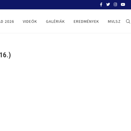
BELGRÁD 2026
D 2026
VIDEÓK
GALÉRIÁK
EREDMÉNYEK
MVLSZ
16.)