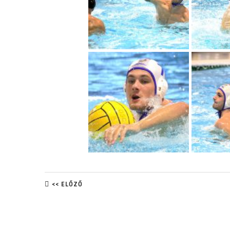
<< ELŐZŐ