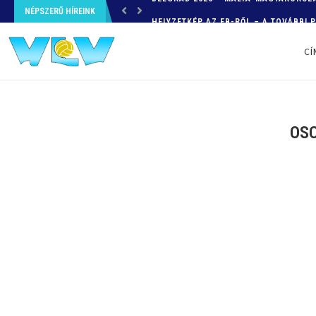
NÉPSZERŰ HÍREINK
HELYZETKÉP AZ EB-RŐL – A TOVÁBBI
CÍ
OSC