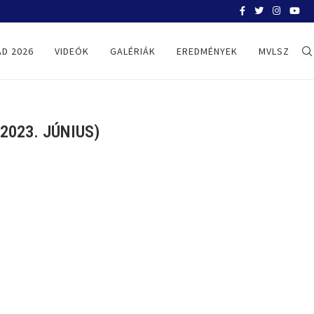
NYÉKI BALÁZS ÉS A FRADI A HELYÉRE
D 2026
VIDEÓK
GALÉRIÁK
EREDMÉNYEK
MVLSZ
2023. JÚNIUS)