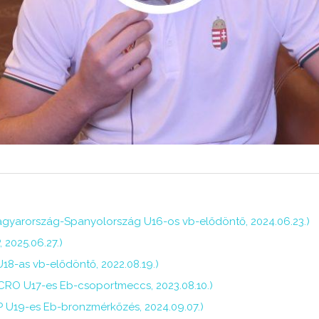
gyarország-Spanyolország U16-os vb-elődöntő, 2024.06.23.)
 2025.06.27.)
18-as vb-elődöntő, 2022.08.19.)
CRO U17-es Eb-csoportmeccs, 2023.08.10.)
 U19-es Eb-bronzmérkőzés, 2024.09.07.)