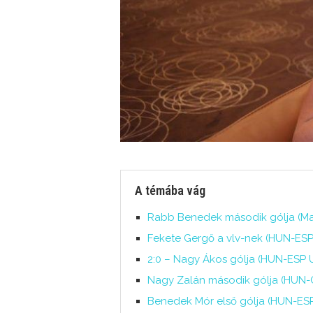
A témába vág
Rabb Benedek második gólja (Ma
Fekete Gergő a vlv-nek (HUN-ESP,
2:0 – Nagy Ákos gólja (HUN-ESP U
Nagy Zalán második gólja (HUN-
Benedek Mór első gólja (HUN-ESP