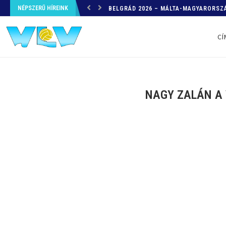
NÉPSZERŰ HÍREINK
HELYZETKÉP AZ EB-RŐL – A TOVÁBBI
CÍ
NAGY ZALÁN A 