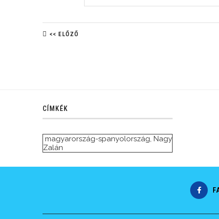
<< ELŐZŐ
CÍMKÉK
magyarország-spanyolország
,
Nagy
Zalán
F