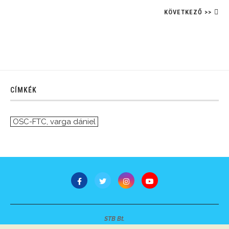
KÖVETKEZŐ >>
CÍMKÉK
OSC-FTC
,
varga dániel
STB Bt.
Minden jog fenntartva © 2007-2022