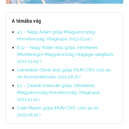
A témába vág
4:1 – Nagy Ádám gólja (Magyarország-
Horvátország, Világkupa, 2023.03.14.)
6:12 – Nagy Ádám első gólja, ötméteres
(Montenegró-Magyarország Világliga-selejtező,
2022.03.09.)
Leinweber Olivér első gólja (HUN-CRO U20-as
vb-bronzmérkőzés, 2025.06.21.)
5:1 – Zalánki második gólja, ötméteres
(Magyarország-Horvátország, Világkupa,
2023.03.14.)
Cseh Maxim gólja (HUN-CRO, U20-as vb,
2025.06.16.)