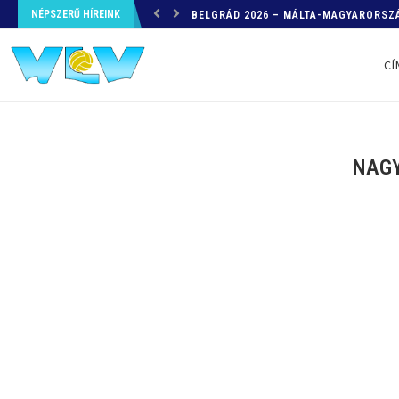
NÉPSZERŰ HÍREINK
HELYZETKÉP AZ EB-RŐL – A TOVÁBBI
CÍ
NAGY