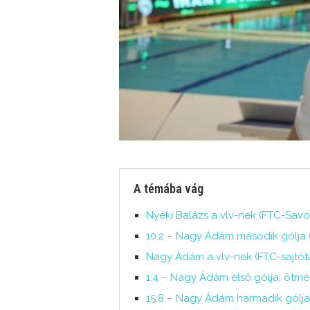
A témába vág
Nyéki Balázs a vlv-nek (FTC-Savon
10:2 – Nagy Ádám második gólja (
Nagy Ádám a vlv-nek (FTC-sajtótá
1:4 – Nagy Ádám első gólja, ötmét
15:8 – Nagy Ádám harmadik gólja 