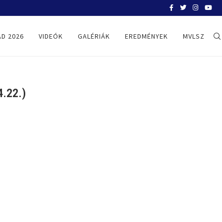
BELGRÁD 2026
D 2026
VIDEÓK
GALÉRIÁK
EREDMÉNYEK
MVLSZ
.22.)