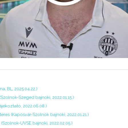
a, BL, 2025.04.22.)
Szolnok-Szeged bajnoki, 2022.01.15.)
jékoztató, 2022.06.08.)
eres (Kaposvár-Szolnok bajnoki, 2022.01.21.)
(Szolnok-UVSE bajnoki, 2022.02.05.)