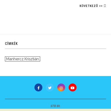
KÖVETKEZŐ >>
CÍMKÉK
Manhercz Krisztián
STB Bt.
Minden jog fenntartva © 2007-2022